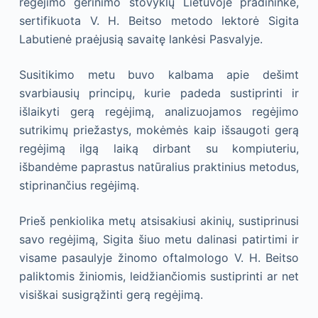
regėjimo gerinimo stovyklų Lietuvoje pradininkė,
sertifikuota V. H. Beitso metodo lektorė Sigita
Labutienė praėjusią savaitę lankėsi Pasvalyje.
Susitikimo metu buvo kalbama apie dešimt
svarbiausių principų, kurie padeda sustiprinti ir
išlaikyti gerą regėjimą, analizuojamos regėjimo
sutrikimų priežastys, mokėmės kaip išsaugoti gerą
regėjimą ilgą laiką dirbant su kompiuteriu,
išbandėme paprastus natūralius praktinius metodus,
stiprinančius regėjimą.
Prieš penkiolika metų atsisakiusi akinių, sustiprinusi
savo regėjimą, Sigita šiuo metu dalinasi patirtimi ir
visame pasaulyje žinomo oftalmologo V. H. Beitso
paliktomis žiniomis, leidžiančiomis sustiprinti ar net
visiškai susigrąžinti gerą regėjimą.