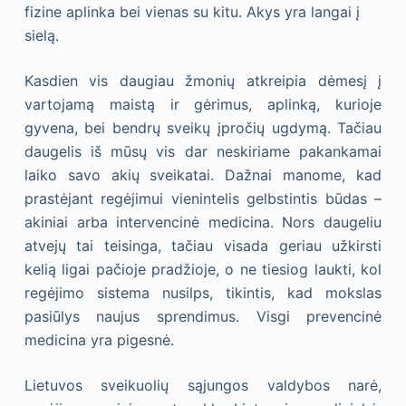
fizine aplinka bei vienas su kitu. Akys yra langai į
sielą.
Kasdien vis daugiau žmonių atkreipia dėmesį į
vartojamą maistą ir gėrimus, aplinką, kurioje
gyvena, bei bendrų sveikų įpročių ugdymą. Tačiau
daugelis iš mūsų vis dar neskiriame pakankamai
laiko savo akių sveikatai. Dažnai manome, kad
prastėjant regėjimui vienintelis gelbstintis būdas –
akiniai arba intervencinė medicina. Nors daugeliu
atvejų tai teisinga, tačiau visada geriau užkirsti
kelią ligai pačioje pradžioje, o ne tiesiog laukti, kol
regėjimo sistema nusilps, tikintis, kad mokslas
pasiūlys naujus sprendimus. Visgi prevencinė
medicina yra pigesnė.
Lietuvos sveikuolių sąjungos valdybos narė,