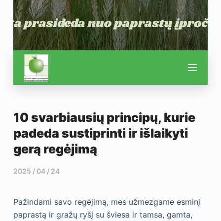
10 svarbiausių principų, kurie
padeda sustiprinti ir išlaikyti
gerą regėjimą
2025 / 04 / 24
Pažindami savo regėjimą, mes užmezgame esminį
paprastą ir gražų ryšį su šviesa ir tamsa, gamta,