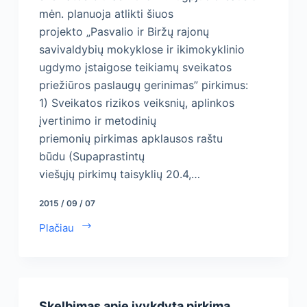
mėn. planuoja atlikti šiuos
projekto „Pasvalio ir Biržų rajonų
savivaldybių mokyklose ir ikimokyklinio
ugdymo įstaigose teikiamų sveikatos
priežiūros paslaugų gerinimas” pirkimus:
1) Sveikatos rizikos veiksnių, aplinkos
įvertinimo ir metodinių
priemonių pirkimas apklausos raštu
būdu (Supaprastintų
viešųjų pirkimų taisyklių 20.4,…
2015 / 09 / 07
Plačiau
Skelbimas apie įvykdytą pirkimą