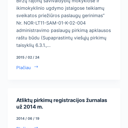
Biržų rajonų savivaldybių mokyklose ir
ikimokyklinio ugdymo įstaigose teikiamų
sveikatos priežiūros paslaugų gerinimas”
Nr. NOR-LT11-SAM-01-K-02-004
administravimo paslaugų pirkimą apklausos
raštu būdu (Supaprastintų viešųjų pirkimų
taisyklių 6.3.1.,…
2015 / 02 / 24
Plačiau
Atliktų pirkimų registracijos žurnalas
už 2014 m.
2014 / 06 / 19