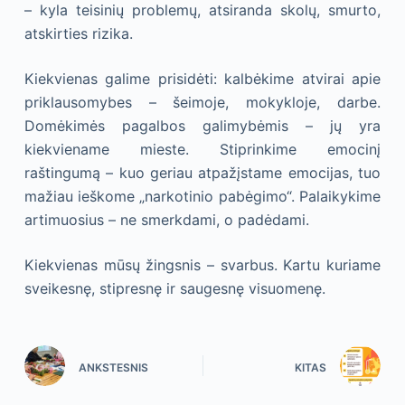
– kyla teisinių problemų, atsiranda skolų, smurto,
atskirties rizika.
Kiekvienas galime prisidėti: kalbėkime atvirai apie
priklausomybes – šeimoje, mokykloje, darbe.
Domėkimės pagalbos galimybėmis – jų yra
kiekviename mieste. Stiprinkime emocinį
raštingumą – kuo geriau atpažįstame emocijas, tuo
mažiau ieškome „narkotinio pabėgimo“. Palaikykime
artimuosius – ne smerkdami, o padėdami.
Kiekvienas mūsų žingsnis – svarbus. Kartu kuriame
sveikesnę, stipresnę ir saugesnę visuomenę.
ANKSTESNIS
KITAS