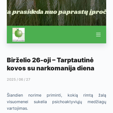
Birželio 26-oji – Tarptautinė
kovos su narkomanija diena
2025 / 06 / 27
Šiandien norime priminti, kokią rimtą žalą
visuomenei sukelia psichoaktyviųjų medžiagų
vartojimas.