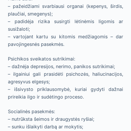
– pažeidžiami svarbiausi organai (kepenys, širdis,
plaučiai, smegenys);
– padidėja rizika susirgti lėtinėmis ligomis ar
susižaloti;
– vartojant kartu su kitomis medžiagomis – dar
pavojingesnės pasekmės.
Psichikos sveikatos sutrikimai:
– dažnėja depresijos, nerimo, panikos sutrikimai;
– ilgainiui gali prasidėti psichozės, haliucinacijos,
agresyvus elgesys;
– išsivysto priklausomybė, kuriai gydyti dažnai
prireikia ilgo ir sudėtingo proceso.
Socialinės pasekmės:
– nutrūksta šeimos ir draugystės ryšiai;
– sunku išlaikyti darbą ar mokytis;