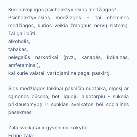
Kuo pavojingos psichoaktyviosios medžiagos?
Psichoaktyviosios medžiagos – tai cheminės
medžiagos, kurios veikia žmogaus nervų sistemą.
Tai gali būti:
alkoholis,
tabakas,
nelegalūs narkotikai (pvz., kanapės, kokainas,
amfetaminai),
kai kurie vaistai, vartojami ne pagal paskirtį.
Šios medžiagos laikinai pakeičia nuotaiką, elgesį ar
sąmonės būseną, bet ilguoju laikotarpiu – sukelia
priklausomybę ir sunkias sveikatos bei socialines
pasekmes.
Žala sveikatai ir gyvenimo kokybei
Fizinė žala: