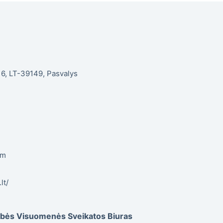
. 6, LT-39149, Pasvalys
om
lt/
dybės Visuomenės Sveikatos Biuras