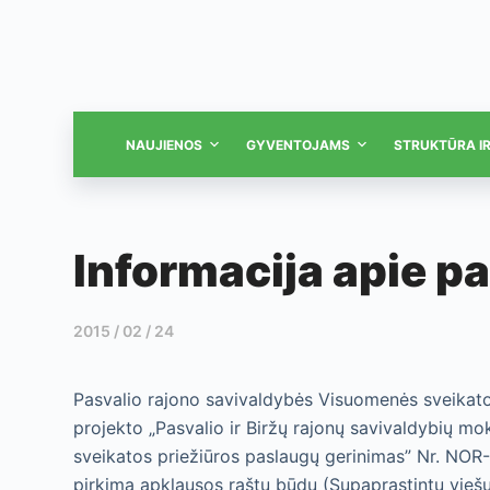
NAUJIENOS
GYVENTOJAMS
STRUKTŪRA I
Informacija apie p
2015 / 02 / 24
Pasvalio rajono savivaldybės Visuomenės sveikato
projekto „Pasvalio ir Biržų rajonų savivaldybių m
sveikatos priežiūros paslaugų gerinimas” Nr. NO
pirkimą apklausos raštu būdu (Supaprastintų viešųjų