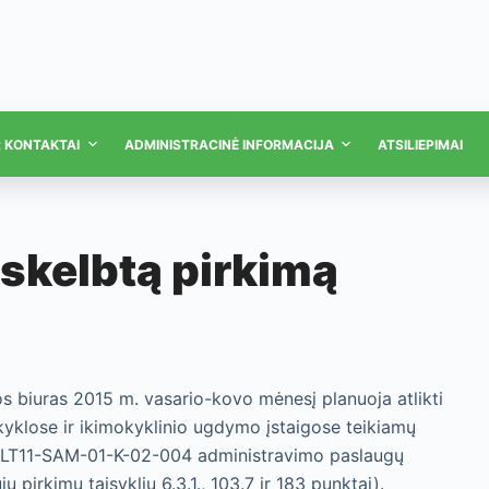
R KONTAKTAI
ADMINISTRACINĖ INFORMACIJA
ATSILIEPIMAI
askelbtą pirkimą
s biuras 2015 m. vasario-kovo mėnesį planuoja atlikti
okyklose ir ikimokyklinio ugdymo įstaigose teikiamų
R-LT11-SAM-01-K-02-004 administravimo paslaugų
 pirkimų taisyklių 6.3.1., 103.7 ir 183 punktai).