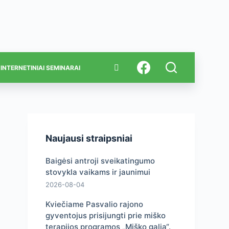
INTERNETINIAI SEMINARAI
Naujausi straipsniai
Baigėsi antroji sveikatingumo
stovykla vaikams ir jaunimui
2026-08-04
Kviečiame Pasvalio rajono
gyventojus prisijungti prie miško
terapijos programos „Miško galia“.