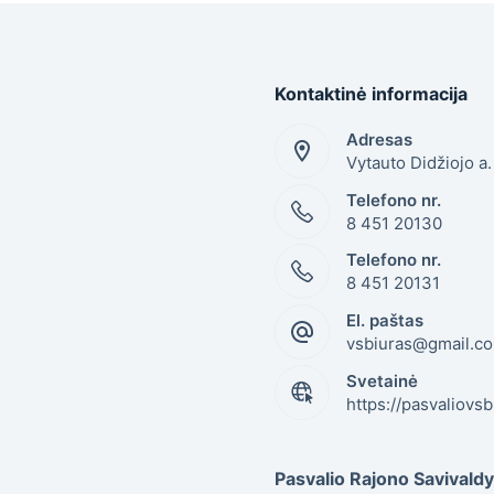
Kontaktinė informacija
Adresas
Vytauto Didžiojo a
Telefono nr.
8 451 20130
Telefono nr.
8 451 20131
El. paštas
vsbiuras@gmail.c
Svetainė
https://pasvaliovsb.
Pasvalio Rajono Savival