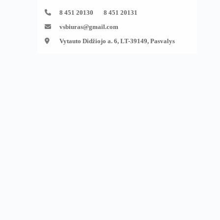
8 451 20130 8 451 20131
vsbiuras@gmail.com
Vytauto Didžiojo a. 6, LT-39149, Pasvalys