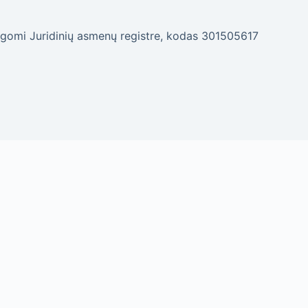
gomi Juridinių asmenų registre, kodas 301505617
i sutinkate, tiesiog naudokitės svetaine kaip
Sutinku
 nustatymus ir ištrindami įrašytus slapukus.