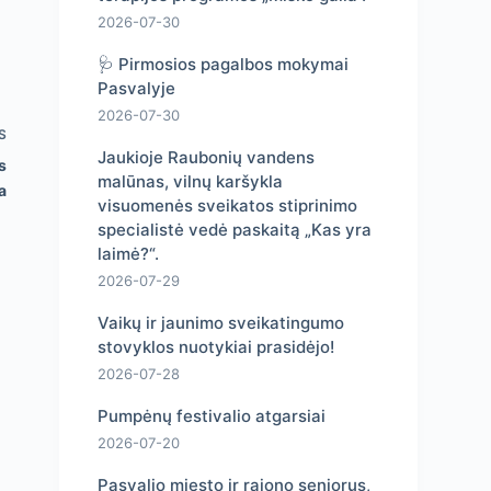
2026-07-30
🩺 Pirmosios pagalbos mokymai
Pasvalyje
2026-07-30
S
Jaukioje Raubonių vandens
s
malūnas, vilnų karšykla
a
visuomenės sveikatos stiprinimo
specialistė vedė paskaitą „Kas yra
laimė?“.
2026-07-29
Vaikų ir jaunimo sveikatingumo
stovyklos nuotykiai prasidėjo!
2026-07-28
Pumpėnų festivalio atgarsiai
2026-07-20
Pasvalio miesto ir rajono senjorus,