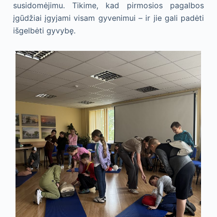
susidomėjimu. Tikime, kad pirmosios pagalbos
įgūdžiai įgyjami visam gyvenimui – ir jie gali padėti
išgelbėti gyvybę.