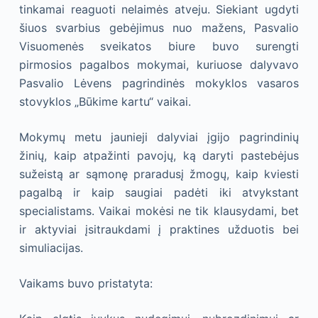
tinkamai reaguoti nelaimės atveju. Siekiant ugdyti
šiuos svarbius gebėjimus nuo mažens, Pasvalio
Visuomenės sveikatos biure buvo surengti
pirmosios pagalbos mokymai, kuriuose dalyvavo
Pasvalio Lėvens pagrindinės mokyklos vasaros
stovyklos „Būkime kartu“ vaikai.
Mokymų metu jaunieji dalyviai įgijo pagrindinių
žinių, kaip atpažinti pavojų, ką daryti pastebėjus
sužeistą ar sąmonę praradusį žmogų, kaip kviesti
pagalbą ir kaip saugiai padėti iki atvykstant
specialistams. Vaikai mokėsi ne tik klausydami, bet
ir aktyviai įsitraukdami į praktines užduotis bei
simuliacijas.
Vaikams buvo pristatyta: