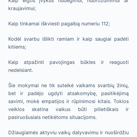
Kaip elgtis įvykus nudegimui, nubrozdinimui ar
kraujavimui;
Kaip tinkamai iškviesti pagalbą numeriu 112;
K
odėl svarbu išlikti ramiam ir kaip saugiai padėti
kitiems;
Kaip atpažinti pavojingas būkles ir reaguoti
nedelsiant.
Šie mokymai ne tik suteikė vaikams svarbių žinių,
bet ir padėjo ugdyti atsakomybę, pasitikėjimą
savimi, mokė empatijos ir rūpinimosi kitais. Tokios
veiklos skatina vaikus būti pilietiškais ir
pasiruošusiais netikėtoms situacijoms.
Džiaugiamės aktyviu vaikų dalyvavimu ir nuoširdžiu