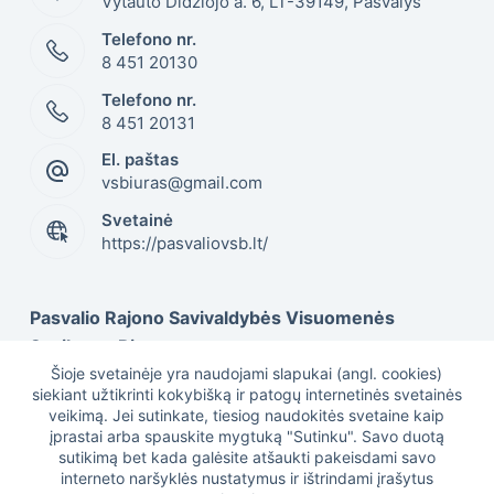
Vytauto Didžiojo a. 6, LT-39149, Pasvalys
Telefono nr.
8 451 20130
Telefono nr.
8 451 20131
El. paštas
vsbiuras@gmail.com
Svetainė
https://pasvaliovsb.lt/
Pasvalio Rajono Savivaldybės Visuomenės
Sveikatos Biuras
Šioje svetainėje yra naudojami slapukai (angl. cookies)
siekiant užtikrinti kokybišką ir patogų internetinės svetainės
veikimą. Jei sutinkate, tiesiog naudokitės svetaine kaip
Duomenys kaupiami ir saugomi Juridinių asmenų
įprastai arba spauskite mygtuką "Sutinku". Savo duotą
registre, kodas 301505617
sutikimą bet kada galėsite atšaukti pakeisdami savo
interneto naršyklės nustatymus ir ištrindami įrašytus