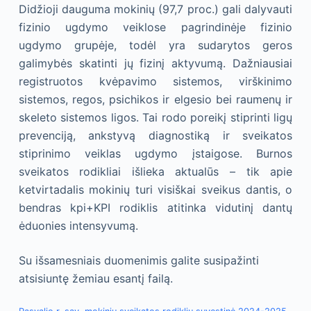
Didžioji dauguma mokinių (97,7 proc.) gali dalyvauti
fizinio ugdymo veiklose pagrindinėje fizinio
ugdymo grupėje, todėl yra sudarytos geros
galimybės skatinti jų fizinį aktyvumą. Dažniausiai
registruotos kvėpavimo sistemos, virškinimo
sistemos, regos, psichikos ir elgesio bei raumenų ir
skeleto sistemos ligos. Tai rodo poreikį stiprinti ligų
prevenciją, ankstyvą diagnostiką ir sveikatos
stiprinimo veiklas ugdymo įstaigose. Burnos
sveikatos rodikliai išlieka aktualūs – tik apie
ketvirtadalis mokinių turi visiškai sveikus dantis, o
bendras kpi+KPI rodiklis atitinka vidutinį dantų
ėduonies intensyvumą.
Su išsamesniais duomenimis galite susipažinti
atsisiuntę žemiau esantį failą.