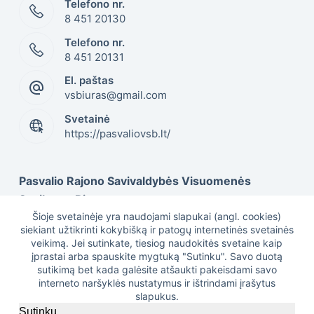
Telefono nr.
8 451 20130
Telefono nr.
8 451 20131
El. paštas
vsbiuras@gmail.com
Svetainė
https://pasvaliovsb.lt/
Pasvalio Rajono Savivaldybės Visuomenės
Sveikatos Biuras
Šioje svetainėje yra naudojami slapukai (angl. cookies)
siekiant užtikrinti kokybišką ir patogų internetinės svetainės
veikimą. Jei sutinkate, tiesiog naudokitės svetaine kaip
Duomenys kaupiami ir saugomi Juridinių asmenų
įprastai arba spauskite mygtuką "Sutinku". Savo duotą
registre, kodas 301505617
sutikimą bet kada galėsite atšaukti pakeisdami savo
interneto naršyklės nustatymus ir ištrindami įrašytus
slapukus.
Sutinku