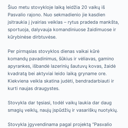
Šiuo metu stovykloje laiką leidžia 20 vaikų iš
Pasvalio rajono. Nuo sekmadienio jie kasdien
įsitraukia į įvairias veiklas – rytus pradeda mankšta,
sportuoja, dalyvauja komandiniuose žaidimuose ir
kūrybinėse dirbtuvėse.
Per pirmąsias stovyklos dienas vaikai kūrė
komandų pavadinimus, šūkius ir vėliavas, gamino
apyrankes, išbandė lazerinių šautuvų kovas, žaidė
kvadratą bei aktyviai leido laiką gryname ore.
Kiekviena veikla skatina judėti, bendradarbiauti ir
kurti naujas draugystes.
Stovykla dar tęsiasi, todėl vaikų laukia dar daug
smagių veiklų, naujų įspūdžių ir vasariškų nuotykių.
Stovykla įgyvendinama pagal projektą “Pasvalio