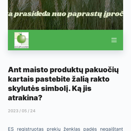
Ant maisto produktų pakuočių
kartais pastebite žalią rakto
skylutės simbolį. Ką jis
atrakina?
2023 / 05 / 24
ES registruotas prekių ženklas padės negaištant