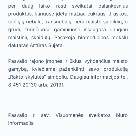
per daug laiko rasti sveikatai palankesnius
produktus, kuriuose įdėta mažiau cukraus, druskos,
sočiųjų riebalų, transriebalų, nėra maisto saldiklių, o
grūdų turinčiuose gaminiuose išsaugota daugiau
maistinių skaidulų. Pasakoja biomedicinos mokslų
daktaras Artūras Sujeta.
Pasvalio rajono įmones ir ūkius, vykdančius maisto
gamybą, kviečiame paženklinti savo produkciją
„Rakto skylutės” simboliu. Daugiau informacijos tel.
8 451 20130 arba 20131.
Pasvalio r. sav. Visuomenės sveikatos biuro
informacija