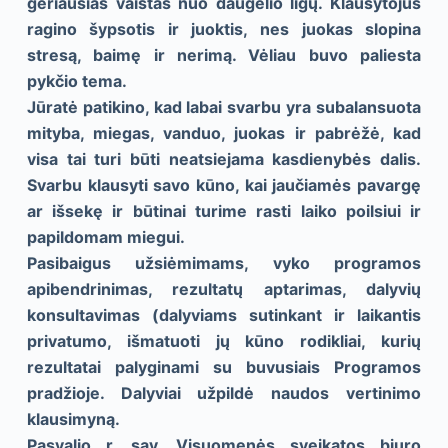
geriausias vaistas nuo daugelio ligų. Klausytojus
ragino šypsotis ir juoktis, nes juokas slopina
stresą, baimę ir nerimą. Vėliau buvo paliesta
pykčio tema.
Jūratė patikino, kad labai svarbu yra subalansuota
mityba, miegas, vanduo, juokas ir pabrėžė, kad
visa tai turi būti neatsiejama kasdienybės dalis.
Svarbu klausyti savo kūno, kai jaučiamės pavargę
ar išsekę ir būtinai turime rasti laiko poilsiui ir
papildomam miegui.
Pasibaigus užsiėmimams, vyko programos
apibendrinimas, rezultatų aptarimas, dalyvių
konsultavimas (dalyviams sutinkant ir laikantis
privatumo, išmatuoti jų kūno rodikliai, kurių
rezultatai palyginami su buvusiais Programos
pradžioje. Dalyviai užpildė naudos vertinimo
klausimyną.
Pasvalio r. sav. Visuomenės sveikatos biuro