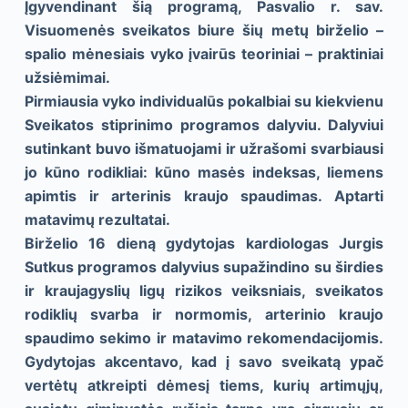
Įgyvendinant šią programą, Pasvalio r. sav.
Visuomenės sveikatos biure šių metų birželio –
spalio mėnesiais vyko įvairūs teoriniai – praktiniai
užsiėmimai.
Pirmiausia vyko individualūs pokalbiai su kiekvienu
Sveikatos stiprinimo programos dalyviu. Dalyviui
sutinkant buvo išmatuojami ir užrašomi svarbiausi
jo kūno rodikliai: kūno masės indeksas, liemens
apimtis ir arterinis kraujo spaudimas. Aptarti
matavimų rezultatai.
Birželio 16 dieną gydytojas kardiologas Jurgis
Sutkus programos dalyvius supažindino su širdies
ir kraujagyslių ligų rizikos veiksniais, sveikatos
rodiklių svarba ir normomis, arterinio kraujo
spaudimo sekimo ir matavimo rekomendacijomis.
Gydytojas akcentavo, kad į savo sveikatą ypač
vertėtų atkreipti dėmesį tiems, kurių artimųjų,