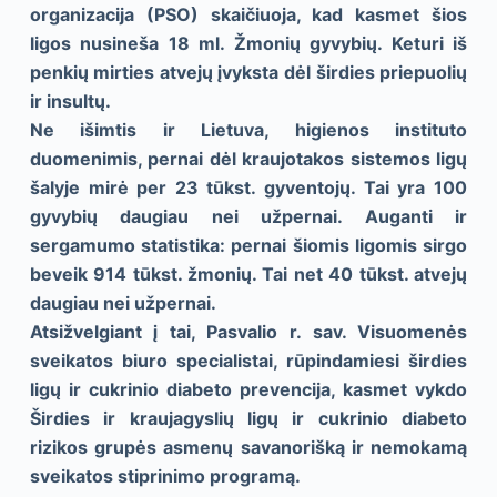
organizacija (PSO) skaičiuoja, kad kasmet šios
ligos nusineša 18 ml. Žmonių gyvybių. Keturi iš
penkių mirties atvejų įvyksta dėl širdies priepuolių
ir insultų.
Ne išimtis ir Lietuva, higienos instituto
duomenimis, pernai dėl kraujotakos sistemos ligų
šalyje mirė per 23 tūkst. gyventojų. Tai yra 100
gyvybių daugiau nei užpernai. Auganti ir
sergamumo statistika: pernai šiomis ligomis sirgo
beveik 914 tūkst. žmonių. Tai net 40 tūkst. atvejų
daugiau nei užpernai.
Atsižvelgiant į tai, Pasvalio r. sav. Visuomenės
sveikatos biuro specialistai, rūpindamiesi širdies
ligų ir cukrinio diabeto prevencija, kasmet vykdo
Širdies ir kraujagyslių ligų ir cukrinio diabeto
rizikos grupės asmenų savanorišką ir nemokamą
sveikatos stiprinimo programą.