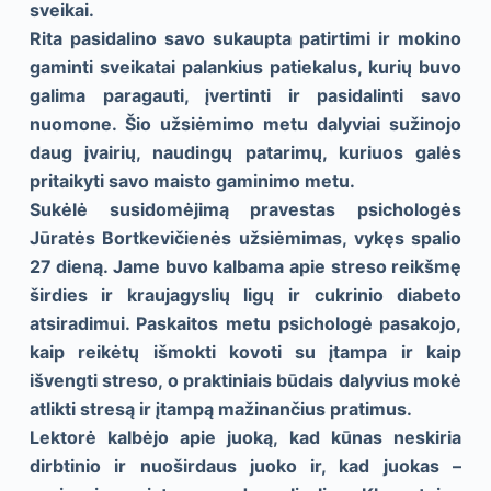
sveikai.
Rita pasidalino savo sukaupta patirtimi ir mokino
gaminti sveikatai palankius patiekalus, kurių buvo
galima paragauti, įvertinti ir pasidalinti savo
nuomone. Šio užsiėmimo metu dalyviai sužinojo
daug įvairių, naudingų patarimų, kuriuos galės
pritaikyti savo maisto gaminimo metu.
Sukėlė susidomėjimą pravestas psichologės
Jūratės Bortkevičienės užsiėmimas, vykęs spalio
27 dieną. Jame buvo kalbama apie streso reikšmę
širdies ir kraujagyslių ligų ir cukrinio diabeto
atsiradimui. Paskaitos metu psichologė pasakojo,
kaip reikėtų išmokti kovoti su įtampa ir kaip
išvengti streso, o praktiniais būdais dalyvius mokė
atlikti stresą ir įtampą mažinančius pratimus.
Lektorė kalbėjo apie juoką, kad kūnas neskiria
dirbtinio ir nuoširdaus juoko ir, kad juokas –