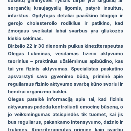
susietų giminystės ryšiais tarpe yra sirgusių ar
sergančių kraujagyslių ligomis, patyrė insultus,
infarktus. Gydytojas detaliai paaiškino blogojo ir
gerojo cholesterolio rodiklius ir patikino, kad
žmogaus sveikatai labai svarbus yra gliukozės
kiekio sekimas.
Birželio 22 ir 30 dienomis puikus kineziterapeutas
Olegas Lukminas, vesdamas fizinio aktyvumo
teorinius – praktinius užsiėmimus apibūdino, kas
tai yra fizinis aktyvumas. Specialistas paskatino
apsvarstyti savo gyvenimo būdą, priminė apie
reguliaraus fizinio aktyvumo svarbą kūno svoriui ir
bendrai organizmo būklei.
Olegas pateikė informaciją apie tai, kad fizinis
aktyvumas padeda kontroliuoti emocinę būseną, o
jo veiksmingumas atsispindės tik tuomet, kai jis
bus reguliarus, pakankamo intensyvumo, dažnio ir
trukmės. Kineziterapeutas priminė kaip svarbu