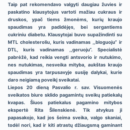
Taip pat rekomendavo valgyti daugiau žuvies ir
paskatino klausytojus vartoti mažiau cukraus ir
druskos, ypač tiems žmonėms, kurių kraujo
spaudimas yra padidėjęs, bei sergantiems
cukriniu diabetu. Klausytojai buvo supažindinti su
MTL cholesteroliu, kuris vadinamas ,,bloguoju“ ir
DTL, kuris vadinamas ,,geruoju“. Specialistė
pabrėžė, kad reikia vengti antsvorio ir nutukimo,
nes nutukimas, nesveika mityba, aukštas kraujo
spaudimas yra tarpusavyje susiję dalykai, kurie
daro neigiamą poveikį sveikatai.
Liepos 20 dieną Pasvalio r. sav. Visuomenės
sveikatos biure sklido pagamintų sveikų patiekalų
kvapas. Šiuos patiekalus pagamino mitybos
ekspertė Rita Šilenskienė. Tik atvykus ji
papasakojo, kad jos šeima sveika, valgo skaniai,
todėl nori, kad ir kiti atrastų džiaugsmą gaminant