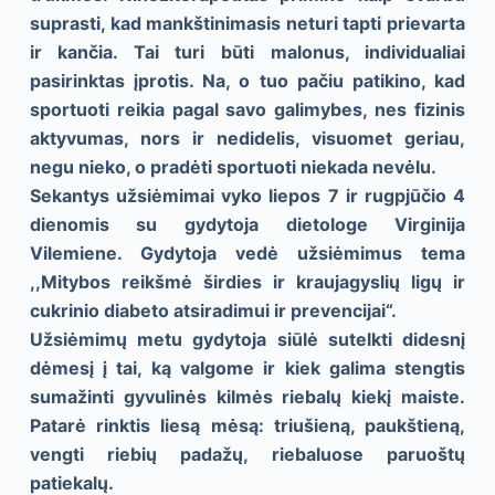
suprasti, kad mankštinimasis neturi tapti prievarta
ir kančia. Tai turi būti malonus, individualiai
pasirinktas įprotis. Na, o tuo pačiu patikino, kad
sportuoti reikia pagal savo galimybes, nes fizinis
aktyvumas, nors ir nedidelis, visuomet geriau,
negu nieko, o pradėti sportuoti niekada nevėlu.
Sekantys užsiėmimai vyko liepos 7 ir rugpjūčio 4
dienomis su gydytoja dietologe Virginija
Vilemiene. Gydytoja vedė užsiėmimus tema
,,Mitybos reikšmė širdies ir kraujagyslių ligų ir
cukrinio diabeto atsiradimui ir prevencijai“.
Užsiėmimų metu gydytoja siūlė sutelkti didesnį
dėmesį į tai, ką valgome ir kiek galima stengtis
sumažinti gyvulinės kilmės riebalų kiekį maiste.
Patarė rinktis liesą mėsą: triušieną, paukštieną,
vengti riebių padažų, riebaluose paruoštų
patiekalų.