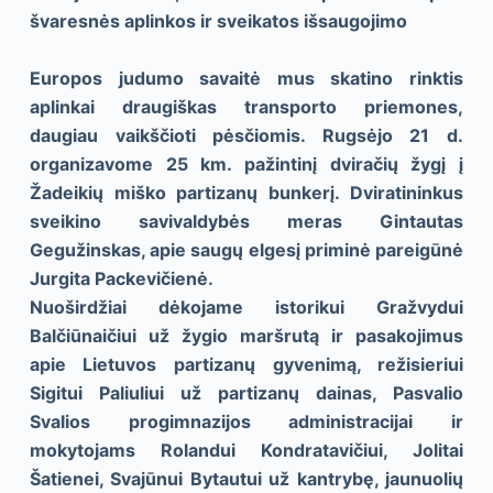
švaresnės aplinkos ir sveikatos išsaugojimo
Europos judumo savaitė mus skatino rinktis
aplinkai draugiškas transporto priemones,
daugiau vaikščioti pėsčiomis. Rugsėjo 21 d.
organizavome 25 km. pažintinį dviračių žygį į
Žadeikių miško partizanų bunkerį. Dviratininkus
sveikino savivaldybės meras Gintautas
Gegužinskas, apie saugų elgesį priminė pareigūnė
Jurgita Packevičienė.
Nuoširdžiai dėkojame istorikui Gražvydui
Balčiūnaičiui už žygio maršrutą ir pasakojimus
apie Lietuvos partizanų gyvenimą, režisieriui
Sigitui Paliuliui už partizanų dainas, Pasvalio
Svalios progimnazijos administracijai ir
mokytojams Rolandui Kondratavičiui, Jolitai
Šatienei, Svajūnui Bytautui už kantrybę, jaunuolių