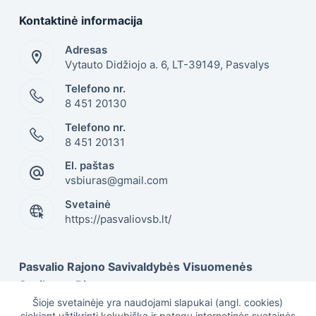
Kontaktinė informacija
Adresas
Vytauto Didžiojo a. 6, LT-39149, Pasvalys
Telefono nr.
8 451 20130
Telefono nr.
8 451 20131
El. paštas
vsbiuras@gmail.com
Svetainė
https://pasvaliovsb.lt/
Pasvalio Rajono Savivaldybės Visuomenės
Sveikatos Biuras
Šioje svetainėje yra naudojami slapukai (angl. cookies)
siekiant užtikrinti kokybišką ir patogų internetinės svetainės