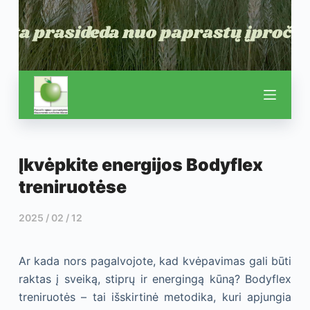
Įkvėpkite energijos Bodyflex
treniruotėse
2025 / 02 / 12
Ar kada nors pagalvojote, kad kvėpavimas gali būti
raktas į sveiką, stiprų ir energingą kūną? Bodyflex
treniruotės – tai išskirtinė metodika, kuri apjungia