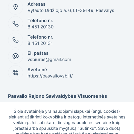
Adresas
Vytauto Didžiojo a. 6, LT-39149, Pasvalys
Telefono nr.
8 451 20130
Telefono nr.
8 451 20131
El. paštas
vsbiuras@gmail.com
Svetainė
https://pasvaliovsb.lt/
Pasvalio Rajono Savivaldybės Visuomenės
Sveikatos Biuras
Šioje svetainėje yra naudojami slapukai (angl. cookies)
siekiant užtikrinti kokybišką ir patogų internetinės svetainės
veikimą. Jei sutinkate, tiesiog naudokitės svetaine kaip
Duomenys kaupiami ir saugomi Juridinių asmenų
įprastai arba spauskite mygtuką "Sutinku". Savo duotą
registre, kodas 301505617
sutikimą bet kada galėsite atšaukti pakeisdami savo