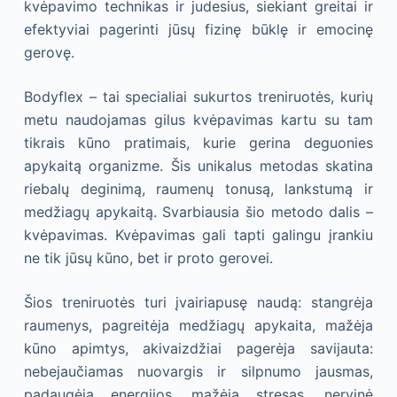
kvėpavimo technikas ir judesius, siekiant greitai ir
efektyviai pagerinti jūsų fizinę būklę ir emocinę
gerovę.
Bodyflex – tai specialiai sukurtos treniruotės, kurių
metu naudojamas gilus kvėpavimas kartu su tam
tikrais kūno pratimais, kurie gerina deguonies
apykaitą organizme. Šis unikalus metodas skatina
riebalų deginimą, raumenų tonusą, lankstumą ir
medžiagų apykaitą. Svarbiausia šio metodo dalis –
kvėpavimas. Kvėpavimas gali tapti galingu įrankiu
ne tik jūsų kūno, bet ir proto gerovei.
Šios treniruotės turi įvairiapusę naudą: stangrėja
raumenys, pagreitėja medžiagų apykaita, mažėja
kūno apimtys, akivaizdžiai pagerėja savijauta:
nebejaučiamas nuovargis ir silpnumo jausmas,
padaugėja energijos, mažėja stresas, nervinė