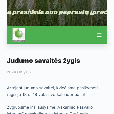
Judumo savaitės žygis
2024 / 09 / 05
Artėjant judumo savaitei, kviečiame pasižymėti
rugsėjo 18 d. 18 val. savo kalendoriuose!
Žygiuosime ir klausysime „Vakarinio Pasvalio
istorijos” pasakojimo su istoriku Gražvydu