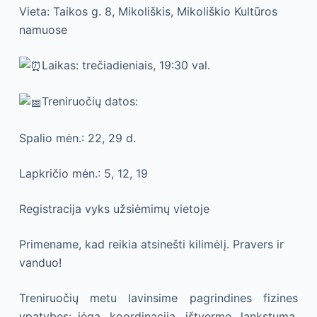
Vieta: Taikos g. 8, Mikoliškis, Mikoliškio Kultūros
namuose
Laikas: trečiadieniais, 19:30 val.
Treniruočių datos:
Spalio mėn.: 22, 29 d.
Lapkričio mėn.: 5, 12, 19
Registracija vyks užsiėmimų vietoje
Primename, kad reikia atsinešti kilimėlį. Pravers ir
vanduo!
Treniruočių metu lavinsime pagrindines fizines
ypatybes: jėgą, koordinaciją, ištvermę, lankstumą,