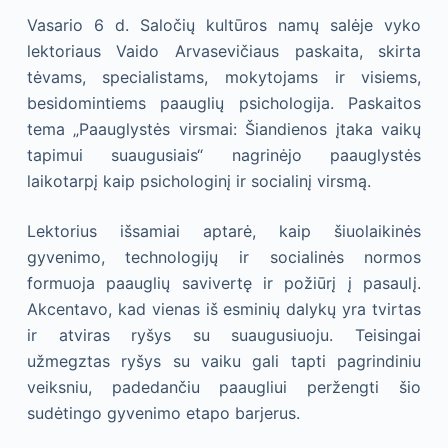
Vasario 6 d. Saločių kultūros namų salėje vyko
lektoriaus Vaido Arvasevičiaus paskaita, skirta
tėvams, specialistams, mokytojams ir visiems,
besidomintiems paauglių psichologija. Paskaitos
tema „Paauglystės virsmai: Šiandienos įtaka vaikų
tapimui suaugusiais“ nagrinėjo paauglystės
laikotarpį kaip psichologinį ir socialinį virsmą.
Lektorius išsamiai aptarė, kaip šiuolaikinės
gyvenimo, technologijų ir socialinės normos
formuoja paauglių savivertę ir požiūrį į pasaulį.
Akcentavo, kad vienas iš esminių dalykų yra tvirtas
ir atviras ryšys su suaugusiuoju. Teisingai
užmegztas ryšys su vaiku gali tapti pagrindiniu
veiksniu, padedančiu paaugliui peržengti šio
sudėtingo gyvenimo etapo barjerus.