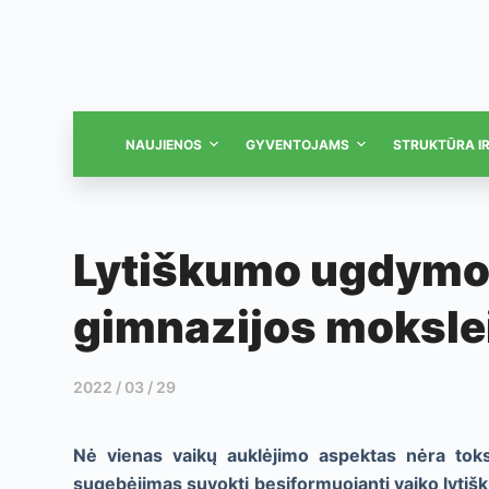
NAUJIENOS
GYVENTOJAMS
STRUKTŪRA I
Lytiškumo ugdym
gimnazijos moksle
2022 / 03 / 29
Nė vienas vaikų auklėjimo aspektas nėra toks 
sugebėjimas suvokti besiformuojantį vaiko lytiškum