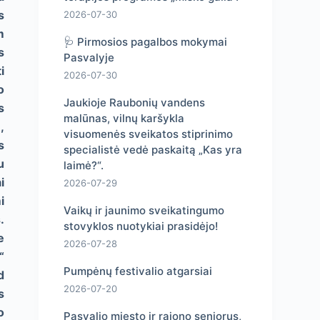
s
2026-07-30
m
🩺 Pirmosios pagalbos mokymai
s
Pasvalyje
i
2026-07-30
o
Jaukioje Raubonių vandens
s
malūnas, vilnų karšykla
,
visuomenės sveikatos stiprinimo
s
specialistė vedė paskaitą „Kas yra
u
laimė?“.
i
2026-07-29
i
Vaikų ir jaunimo sveikatingumo
.
stovyklos nuotykiai prasidėjo!
e
2026-07-28
“
Pumpėnų festivalio atgarsiai
d
2026-07-20
s
o
Pasvalio miesto ir rajono senjorus,