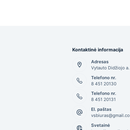
Kontaktinė informacija
Adresas
Vytauto Didžiojo a
Telefono nr.
8 451 20130
Telefono nr.
8 451 20131
El. paštas
vsbiuras@gmail.c
Svetainė