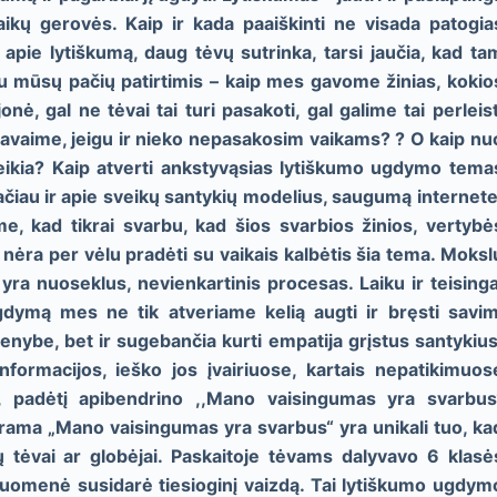
ikų gerovės. Kaip ir kada paaiškinti ne visada patogia
pie lytiškumą, daug tėvų sutrinka, tarsi jaučia, kad ta
ję su mūsų pačių patirtimis – kaip mes gavome žinias, kokio
ė, gal ne tėvai tai turi pasakoti, gal galime tai perleist
vaime, jeigu ir nieko nepasakosim vaikams? ? O kaip nu
eikia? Kaip atverti ankstyvąsias lytiškumo ugdymo tema
 tačiau ir apie sveikų santykių modelius, saugumą internete
ame, kad tikrai svarbu, kad šios svarbios žinios, vertybė
a nėra per vėlu pradėti su vaikais kalbėtis šia tema. Moksl
yra nuoseklus, nevienkartinis procesas. Laiku ir teisinga
gdymą mes ne tik atveriame kelią augti ir bręsti savim
menybe, bet ir sugebančia kurti empatija grįstus santykius
formacijos, ieško jos įvairiuose, kartais nepatikimuos
ų, padėtį apibendrino ,,Mano vaisingumas yra svarbus
ama „Mano vaisingumas yra svarbus“ yra unikali tuo, ka
 tėvai ar globėjai. Paskaitoje tėvams dalyvavo 6 klasė
ruomenė susidarė tiesioginį vaizdą. Tai lytiškumo ugdym