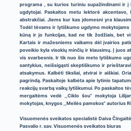
programa , su kurios turiniu supažindinami ir į 
ugdytojai. Paskaitos metu lektorė akcentavo,
abstrakčiai. Jiems kur kas įdomesni yra klausim
Todėl tėvams ir lytiškumo ugdymo mokytojams lab
kūną ir jo funkcijas, kad ne tik žodžiais, bet
Kartais ir mažesniems vaikams dėl įvairios patir
poveikio kyla visokių minčių ir klausimų. Į juos
vis svarbesnis. Ir tik nuo šio meto lytiškumo ugd
santykius, neišsigąsti skeptiškumo ir prieštarav
atsakymus. Kalbėti tiksliai, atvirai ir aiškiai. O
pagrindą. Paskaitoje kalbėta apie lytinio tapatum
reakcijų svarbą vaikų lytiškumui. Po paskaitos
mergaitėms vedė ,,Ciklo šou“ mokytoja Lilija
mokytojas, knygos ,,Meilės pamokos“ autorius R
Visuomenės sveikatos specialistė Daiva Čingait
Pasvalio r. sav. Visuomenės sveikatos biuras