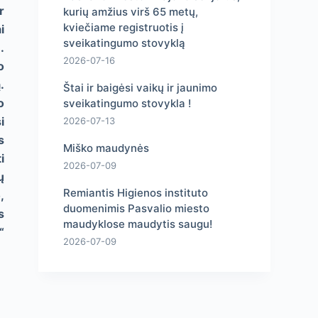
r
kurių amžius virš 65 metų,
kviečiame registruotis į
i
sveikatingumo stovyklą
.
2026-07-16
o
.
Štai ir baigėsi vaikų ir jaunimo
o
sveikatingumo stovykla !
i
2026-07-13
s
Miško maudynės
i
2026-07-09
ų
Remiantis Higienos instituto
,
duomenimis Pasvalio miesto
s
maudyklose maudytis saugu!
“
2026-07-09