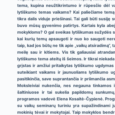
tema, kupina neužtikrintumo ir rūpesčio dėl va
lytiškumo temas vaikams? Kai paliečiame temą a
tikra dalis viduje priešinasi. Tai gali būti susi
buvo mūsų gyvenimo patirtys. Kartais kyla abejon
mokykloms? O gal sveikas lytiškumas sužydės sa
kai kurių temų apsaugoti ir nuo ko saugoti ner
taip, kad jos būtų ne tik apie „vaikų atsiradimą“,
meilę sau ir kitiems. Vis tik galiausiai atrand
lytiškumo tema ateitų iš šeimos. Ir tikrai niekad
grįstas ir amžiui pritaikytas lytiškumo ugdymas 
suteikiant vaikams ir jaunuoliams lytiškumo u
pasitikinčia, save suprantančia ir priimančia as
Moksleiviai nukenčia, nes negauna tinkamos in
šaltiniuose ir tai sukelia papildomų sunkum
programos vadovė Elena Kosaitė-Čypienė. Progr
su vaikų seminarų turiniu yra supažindinami jų
mokinių tėvai ir mokytojai. Taip mokyklos bend