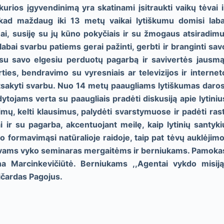
kurios įgyvendinimą yra skatinami įsitraukti vaikų tėvai i
 kad maždaug iki 13 metų vaikai lytiškumu domisi laba
ai, susiję su jų kūno pokyčiais ir su žmogaus atsiradimu
ai svarbu patiems gerai pažinti, gerbti ir branginti sav
 visu savo elgesiu perduotų pagarbą ir savivertės jausmą
ties, bendravimo su vyresniais ar televizijos ir internet
 atsakyti svarbu. Nuo 14 metų paaugliams lytiškumas daros
ytojams verta su paaugliais pradėti diskusiją apie lytiniu
imų, kelti klausimus, palydėti svarstymuose ir padėti rast
riai ir su pagarba, akcentuojant meilę, kaip lytinių santyki
o formavimąsi natūralioje raidoje, taip pat tėvų auklėjimo
 tėvams vyko seminaras mergaitėms ir berniukams. Pamoka
na Marcinkevičiūtė. Berniukams ,,Agentai vykdo misiją
ičardas Pagojus.
ė