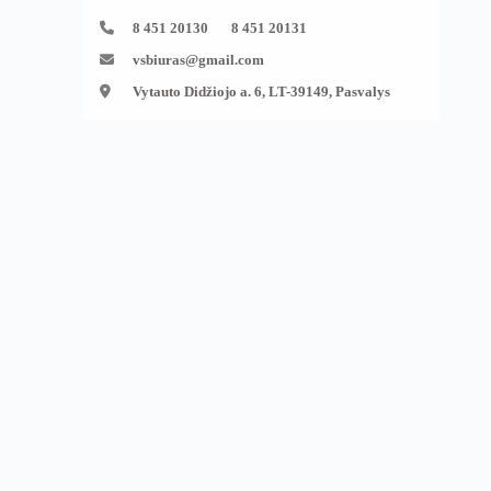
8 451 20130 8 451 20131
vsbiuras@gmail.com
Vytauto Didžiojo a. 6, LT-39149, Pasvalys