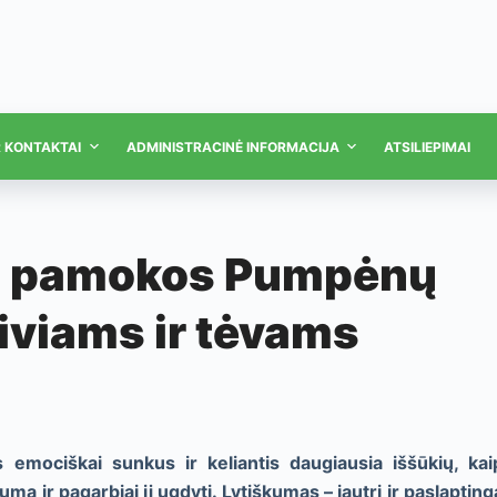
R KONTAKTAI
ADMINISTRACINĖ INFORMACIJA
ATSILIEPIMAI
o pamokos Pumpėnų
iviams ir tėvams
emociškai sunkus ir keliantis daugiausia iššūkių, kai
ą ir pagarbiai jį ugdyti. Lytiškumas – jautri ir paslapting