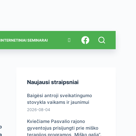
INTERNETINIAI SEMINARAI
Naujausi straipsniai
Baigėsi antroji sveikatingumo
stovykla vaikams ir jaunimui
2026-08-04
Kviečiame Pasvalio rajono
p
gyventojus prisijungti prie miško
a
terapijos programos „Miško galia“.