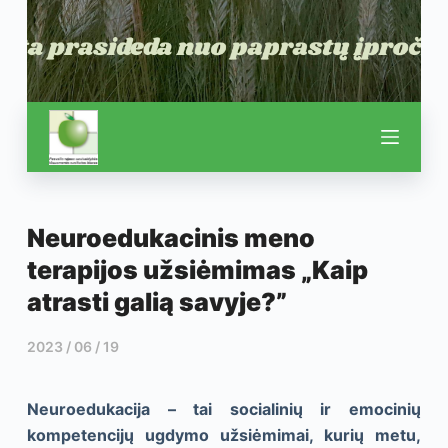
Neuroedukacinis meno
terapijos užsiėmimas „Kaip
atrasti galią savyje?”
2023 / 06 / 19
Neuroedukacija – tai socialinių ir emocinių
kompetencijų ugdymo užsiėmimai, kurių metu,