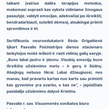
taikant įvairius dailės terapijos metodus,
mokomasi suprasti kas vyksta vidiniame žmogaus
pasaulyje, valdyti emocijas, adekvačiai jas išreikšti,
bendradarbiauti, sutelkti dėmesį, atsakingai priimti
sprendimus ir kt.
Sertifikuota neuroedukatorė Rėda Grigaitienė
šįkart Pasvalio Psichiatrijos dienos stacionaro
lankytojus mokė ieškoti ir rasti vidinių galių savyje.
„Buvo labai jautru ir įdomu. Visokių emocijų buvo
išreikšta užsiėmimo metu – ir gerų ir liūdnų.
Abejingų nebuvo tikrai. Labai džiaugiuosi, nes
manau, kad pravartu kartas nuo karto sau priminti
kas gyvenime yra svarbu, o kas ne“, – įspūdžiais
pasidalijo užsiėmimo dalyvė Kristina.
Pasvalio r. sav. Visuomenės sveikatos biuro