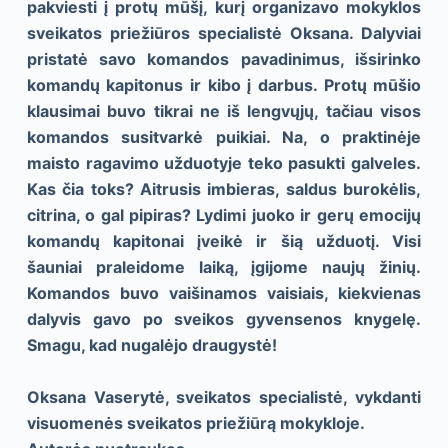
pakviesti į protų mūšį, kurį organizavo mokyklos
sveikatos priežiūros specialistė Oksana. Dalyviai
pristatė savo komandos pavadinimus, išsirinko
komandų kapitonus ir kibo į darbus. Protų mūšio
klausimai buvo tikrai ne iš lengvųjų, tačiau visos
komandos susitvarkė puikiai. Na, o praktinėje
maisto ragavimo užduotyje teko pasukti galveles.
Kas čia toks? Aitrusis imbieras, saldus burokėlis,
citrina, o gal pipiras? Lydimi juoko ir gerų emocijų
komandų kapitonai įveikė ir šią užduotį. Visi
šauniai praleidome laiką, įgijome naujų žinių.
Komandos buvo vaišinamos vaisiais, kiekvienas
dalyvis gavo po sveikos gyvensenos knygelę.
Smagu, kad nugalėjo draugystė!
Oksana Vaserytė, sveikatos specialistė, vykdanti
visuomenės sveikatos priežiūrą mokykloje.