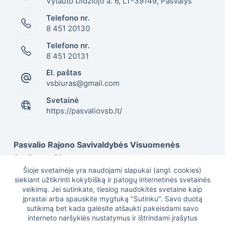
Vytauto Didžiojo a. 6, LT-39149, Pasvalys
Telefono nr.
8 451 20130
Telefono nr.
8 451 20131
El. paštas
vsbiuras@gmail.com
Svetainė
https://pasvaliovsb.lt/
Pasvalio Rajono Savivaldybės Visuomenės
Sveikatos Biuras
Šioje svetainėje yra naudojami slapukai (angl. cookies)
siekiant užtikrinti kokybišką ir patogų internetinės svetainės
veikimą. Jei sutinkate, tiesiog naudokitės svetaine kaip
Duomenys kaupiami ir saugomi Juridinių asmenų
įprastai arba spauskite mygtuką "Sutinku". Savo duotą
registre, kodas 301505617
sutikimą bet kada galėsite atšaukti pakeisdami savo
interneto naršyklės nustatymus ir ištrindami įrašytus