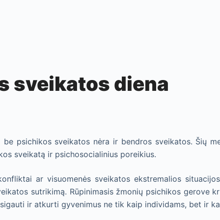
s sveikatos diena
d be psichikos sveikatos nėra ir bendros sveikatos. Šių m
kos sveikatą ir psichosocialinius poreikius.
konfliktai ar visuomenės sveikatos ekstremalios situacijo
eikatos sutrikimą. Rūpinimasis žmonių psichikos gerove kri
tsigauti ir atkurti gyvenimus ne tik kaip individams, bet ir