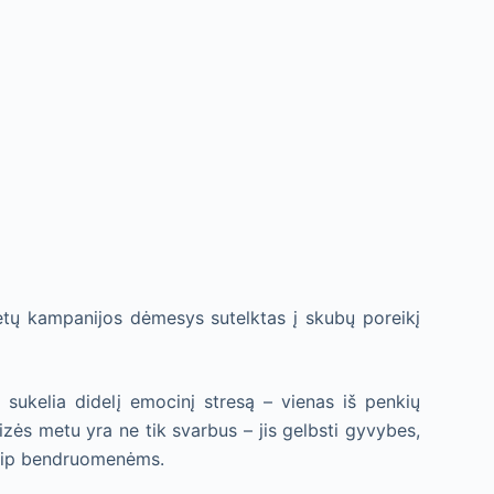
etų kampanijos dėmesys sutelktas į skubų poreikį
s sukelia didelį emocinį stresą – vienas iš penkių
zės metu yra ne tik svarbus – jis gelbsti gyvybes,
 kaip bendruomenėms.