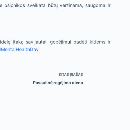
ame psichikos sveikata būtų vertinama, saugoma ir
elę įtaką savijautai, gebėjimui padėti kitiems ir
dMentalHealthDay
KITAS
ĮRAŠAS
Pasaulinė regėjimo diena