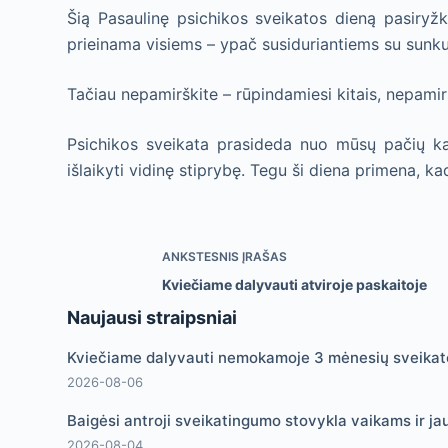
Šią Pasaulinę psichikos sveikatos dieną pasiryžk
prieinama visiems – ypač susiduriantiems su sunk
Tačiau nepamirškite – rūpindamiesi kitais, nepami
Psichikos sveikata prasideda nuo mūsų pačių kasd
išlaikyti vidinę stiprybę. Tegu ši diena primena, ka
ANKSTESNIS
ĮRAŠAS
Kviečiame dalyvauti atviroje paskaitoje
Naujausi straipsniai
Kviečiame dalyvauti nemokamoje 3 mėnesių sveikato
2026-08-06
Baigėsi antroji sveikatingumo stovykla vaikams ir ja
2026-08-04