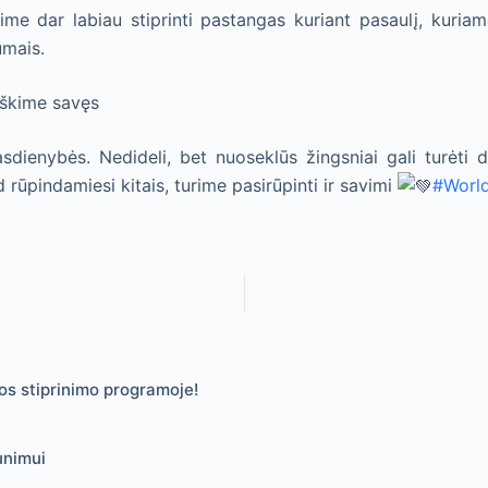
ime dar labiau stiprinti pastangas kuriant pasaulį, kuri
umais.
rškime savęs
ienybės. Nedideli, bet nuoseklūs žingsniai gali turėti did
d rūpindamiesi kitais, turime pasirūpinti ir savimi
#Worl
s stiprinimo programoje!
unimui