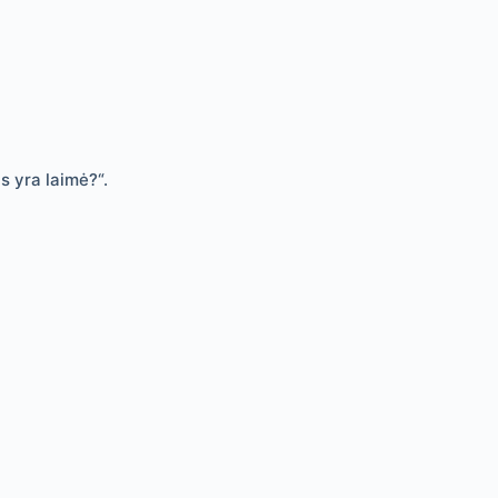
s yra laimė?“.