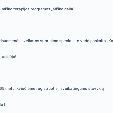
e miško terapijos programos „Miško galia“.
isuomenės sveikatos stiprinimo specialistė vedė paskaitą „Ka
rasidėjo!
š 65 metų, kviečiame registruotis į sveikatingumo stovyklą
a !