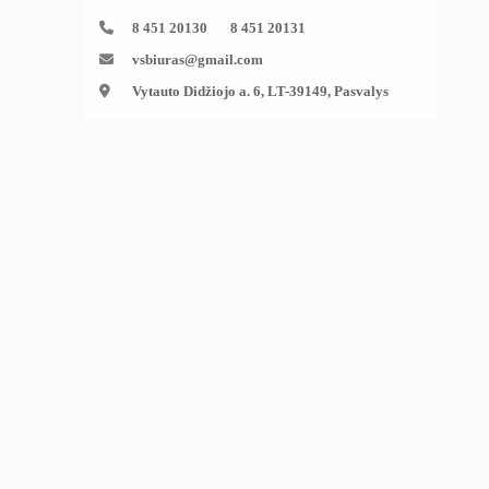
8 451 20130 8 451 20131
vsbiuras@gmail.com
Vytauto Didžiojo a. 6, LT-39149, Pasvalys