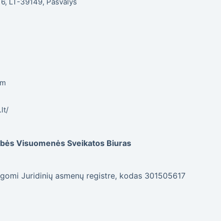
. 6, LT-39149, Pasvalys
om
lt/
dybės Visuomenės Sveikatos Biuras
gomi Juridinių asmenų registre, kodas 301505617