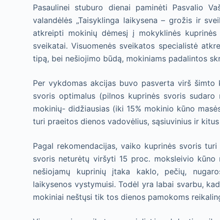
Pasaulinei stuburo dienai paminėti Pasvalio Va
valandėlės „Taisyklinga laikysena – grožis ir svei
atkreipti mokinių dėmesį į mokyklinės kuprinės 
sveikatai. Visuomenės sveikatos specialistė atkre
tipą, bei nešiojimo būdą, mokiniams padalintos skr
Per vykdomas akcijas buvo pasverta virš šimto ku
svoris optimalus (pilnos kuprinės svoris sudaro
mokinių- didžiausias (iki 15% mokinio kūno masės)
turi praeitos dienos vadovėlius, sąsiuvinius ir kitus
Pagal rekomendacijas, vaiko kuprinės svoris turi 
svoris neturėtų viršyti 15 proc. moksleivio kūno
nešiojamų kuprinių įtaka kaklo, pečių, nugar
laikysenos vystymuisi. Todėl yra labai svarbu, ka
mokiniai neštųsi tik tos dienos pamokoms reikali