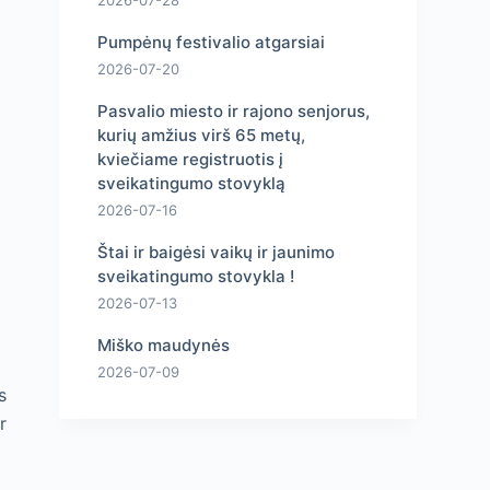
2026-07-28
Pumpėnų festivalio atgarsiai
2026-07-20
Pasvalio miesto ir rajono senjorus,
kurių amžius virš 65 metų,
kviečiame registruotis į
sveikatingumo stovyklą
2026-07-16
Štai ir baigėsi vaikų ir jaunimo
sveikatingumo stovykla !
2026-07-13
Miško maudynės
2026-07-09
s
r