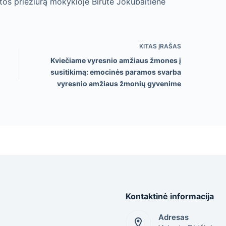
tos priežiūrą mokykloje Birutė Jokubaitienė
KITAS
ĮRAŠAS
Kviečiame vyresnio amžiaus žmones į
susitikimą: emocinės paramos svarba
vyresnio amžiaus žmonių gyvenime
Kontaktinė informacija
Adresas