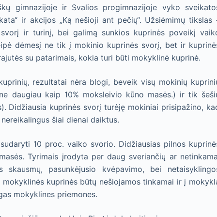
škų gimnazijoje ir Svalios progimnazijoje vyko sveikato
kata“ ir akcijos „Ką nešioji ant pečių“. Užsiėmimų tikslas 
svorį ir turinį, bei galimą sunkios kuprinės poveikį vaik
ipė dėmesį ne tik į mokinio kuprinės svorį, bet ir kuprinė
ajutės su patarimais, kokia turi būti mokyklinė kuprinė.
prinių, rezultatai nėra blogi, beveik visų mokinių kuprini
 ne daugiau kaip 10% moksleivio kūno masės.) ir tik šeši
. Didžiausia kuprinės svorį turėję mokiniai prisipažino, ka
 nereikalingus šiai dienai daiktus.
sudaryti 10 proc. vaiko svorio. Didžiausias pilnos kuprinė
 masės. Tyrimais įrodyta per daug sveriančių ar netinkama
os skausmų, pasunkėjusio kvėpavimo, bei netaisyklingo
d mokyklinės kuprinės būtų nešiojamos tinkamai ir į mokykl
ngas mokyklines priemones.