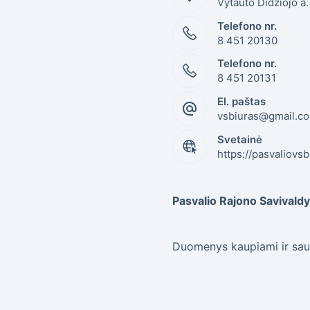
Vytauto Didžiojo a
Telefono nr.
8 451 20130
Telefono nr.
8 451 20131
El. paštas
vsbiuras@gmail.c
Svetainė
https://pasvaliovsb.
Pasvalio Rajono Savival
Duomenys kaupiami ir sau