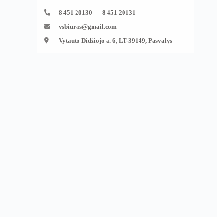
8 451 20130 8 451 20131
vsbiuras@gmail.com
Vytauto Didžiojo a. 6, LT-39149, Pasvalys