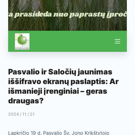
Pasvalio ir Saločių jaunimas
iššifravo ekranų paslaptis: Ar
išmanieji įrenginiai – geras
draugas?
2024 / 11 / 21
Lapkričio 19 d. Pasvalio Šv. Jono Krikštytojo