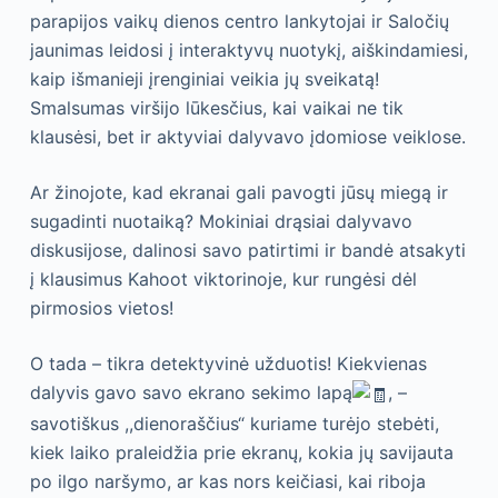
parapijos vaikų dienos centro lankytojai ir Saločių
jaunimas leidosi į interaktyvų nuotykį, aiškindamiesi,
kaip išmanieji įrenginiai veikia jų sveikatą!
Smalsumas viršijo lūkesčius, kai vaikai ne tik
klausėsi, bet ir aktyviai dalyvavo įdomiose veiklose.
Ar žinojote, kad ekranai gali pavogti jūsų miegą ir
sugadinti nuotaiką? Mokiniai drąsiai dalyvavo
diskusijose, dalinosi savo patirtimi ir bandė atsakyti
į klausimus Kahoot viktorinoje, kur rungėsi dėl
pirmosios vietos!
O tada – tikra detektyvinė užduotis! Kiekvienas
dalyvis gavo savo ekrano sekimo lapą
, –
savotiškus ,,dienoraščius“ kuriame turėjo stebėti,
kiek laiko praleidžia prie ekranų, kokia jų savijauta
po ilgo naršymo, ar kas nors keičiasi, kai riboja