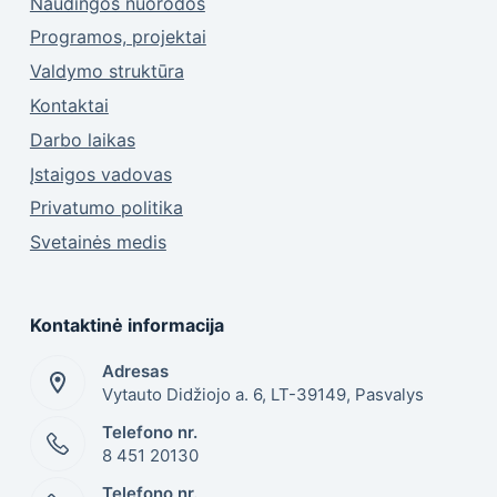
Naudingos nuorodos
Programos, projektai
Valdymo struktūra
Kontaktai
Darbo laikas
Įstaigos vadovas
Privatumo politika
Svetainės medis
Kontaktinė informacija
Adresas
Vytauto Didžiojo a. 6, LT-39149, Pasvalys
Telefono nr.
8 451 20130
Telefono nr.