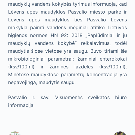
maudyklų vandens kokybės tyrimus informuoja, kad
Lėvens upės maudyklos Pasvalio miesto parke ir
Lėvens upės maudyklos ties Pasvalio Lėvens
mokykla paimti vandens mėginiai atitiko Lietuvos
higienos normos HN 92: 2018 „Paplūdimiai ir jų
maudyklų vandens kokybė“ reikalavimus, todėl
maudytis šiose vietose yra saugu. Buvo tiriami šie
mikrobiologiniai parametrai: žarniniai enterokokai
(ksv/100ml) ir žarninės lazdelės (ksv/100ml).
Minėtose maudyklose parametrų koncentracija yra
nepavojinga, maudytis saugu.
Pasvalio r. sav. Visuomenės sveikatos biuro
informacija