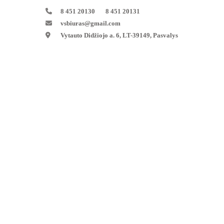
8 451 20130 8 451 20131
vsbiuras@gmail.com
Vytauto Didžiojo a. 6, LT-39149, Pasvalys