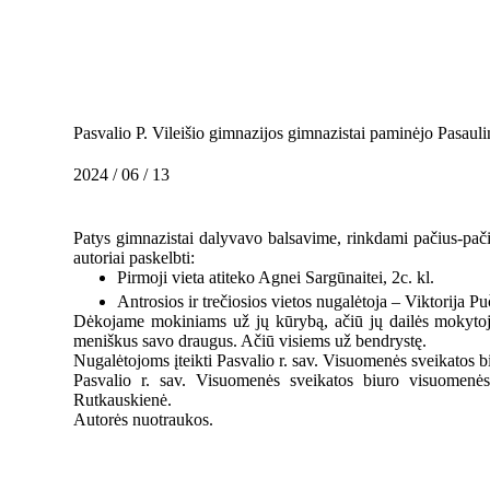
Pasvalio P. Vileišio gimnazijos gimnazistai paminėjo Pasauli
2024 / 06 / 13
Patys gimnazistai dalyvavo balsavime, rinkdami pačius-pačiau
autoriai paskelbti:
Pirmoji vieta atiteko Agnei Sargūnaitei, 2c. kl.
Antrosios ir trečiosios vietos nugalėtoja – Viktorija Puč
Dėkojame mokiniams už jų kūrybą, ačiū jų dailės mokytoju
meniškus savo draugus. Ačiū visiems už bendrystę.
Nugalėtojoms įteikti Pasvalio r. sav. Visuomenės sveikatos bi
Pasvalio r. sav. Visuomenės sveikatos biuro visuomenės 
Rutkauskienė.
Autorės nuotraukos.