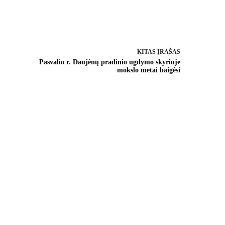
KITAS
ĮRAŠAS
Pasvalio r. Daujėnų pradinio ugdymo skyriuje
mokslo metai baigėsi