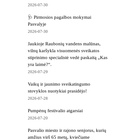
2026-07-30
🩺 Pirmosios pagalbos mokymai
Pasvalyje
2026-07-30
Jaukioje Raubonių vandens malūnas,
vilnų karšykla visuomenės sveikatos
stiprinimo specialistė vedė paskaitą „Kas
yra laimė?“.
2026-07-29
Vaikų ir jaunimo sveikatingumo
stovyklos nuotykiai prasidėjo!
2026-07-28
Pumpėnų festivalio atgarsiai
2026-07-20
Pasvalio miesto ir rajono senjorus, kurių
amžius virš 65 metų, kviečiame