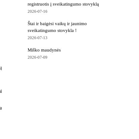
registruotis į sveikatingumo stovyklą
2026-07-16
Štai ir baigėsi vaikų ir jaunimo
sveikatingumo stovykla !
2026-07-13
Miško maudynės
2026-07-09
ų
i
a