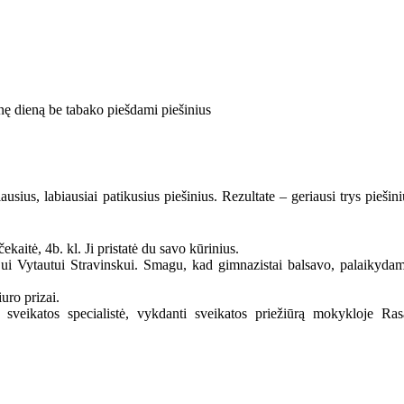
nę dieną be tabako piešdami piešinius
sius, labiausiai patikusius piešinius. Rezultate – geriausi trys piešini
ekaitė, 4b. kl. Ji pristatė du savo kūrinius.
i Vytautui Stravinskui. Smagu, kad gimnazistai balsavo, palaikydam
uro prizai.
sveikatos specialistė, vykdanti sveikatos priežiūrą mokykloje Ras