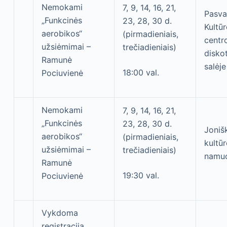
Nemokami
7, 9, 14, 16, 21,
Pasva
„Funkcinės
23, 28, 30 d.
Kultū
aerobikos“
(pirmadieniais,
centr
užsiėmimai –
trečiadieniais)
disko
Ramunė
salėje
18:00 val.
Pociuvienė
Nemokami
7, 9, 14, 16, 21,
„Funkcinės
23, 28, 30 d.
Joniš
aerobikos“
(pirmadieniais,
kultū
užsiėmimai –
trečiadieniais)
namu
Ramunė
19:30 val.
Pociuvienė
Vykdoma
registracija