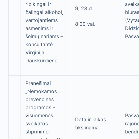
rizikingai ir
sveik
9, 23 d.
žalingai alkoholį
biura
vartojantiems
(Vyta
8:00 val.
asmenims ir
Didžio
šeimų nariams –
Pasva
konsultantė
Virginija
Dauskurdienė
Pranešimai
„Nemokamos
prevencinės
programos –
visuomenės
Pasva
Data ir laikas
sveikatos
rajon
tikslinama
stiprinimo
bend