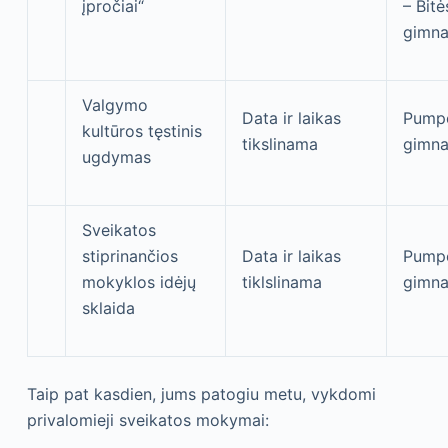
įpročiai“
– Bitė
gimna
Valgymo
Data ir laikas
Pump
kultūros tęstinis
tikslinama
gimna
ugdymas
Sveikatos
stiprinančios
Data ir laikas
Pump
mokyklos idėjų
tiklslinama
gimna
sklaida
Taip pat kasdien, jums patogiu metu, vykdomi
privalomieji sveikatos mokymai: