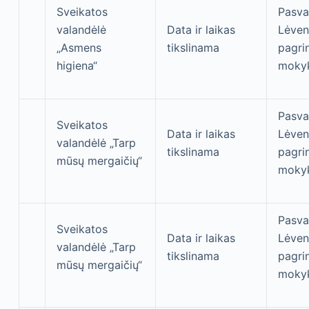
Sveikatos
Pasva
valandėlė
Data ir laikas
Lėven
„Asmens
tikslinama
pagri
higiena“
moky
Pasva
Sveikatos
Data ir laikas
Lėven
valandėlė „Tarp
tikslinama
pagri
mūsų mergaičių“
moky
Pasva
Sveikatos
Data ir laikas
Lėven
valandėlė „Tarp
tikslinama
pagri
mūsų mergaičių“
moky