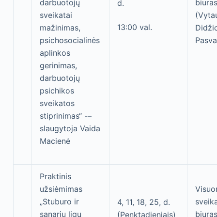
darbuotojų
biura
d.
sveikatai
(Vyta
13:00 val.
mažinimas,
Didžio
psichosocialinės
Pasva
aplinkos
gerinimas,
darbuotojų
psichikos
sveikatos
stiprinimas“ -–
slaugytoja Vaida
Macienė
Praktinis
užsiėmimas
Visu
„Stuburo ir
sveik
4, 11, 18, 25, d.
sąnarių ligų
biura
(Penktadieniais)