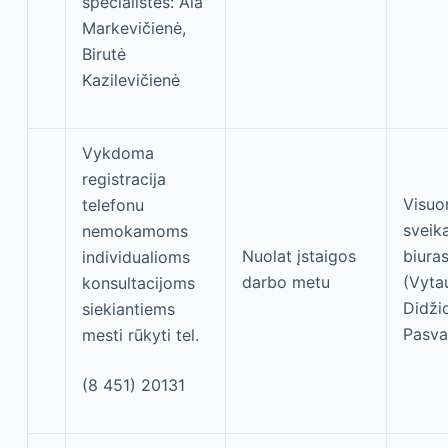
specialistės: Ala
Markevičienė,
Birutė
Kazilevičienė
Vykdoma
registracija
Visu
telefonu
sveik
nemokamoms
Nuolat įstaigos
biura
individualioms
darbo metu
(Vyta
konsultacijoms
Didžio
siekiantiems
Pasva
mesti rūkyti tel.
(8 451) 20131