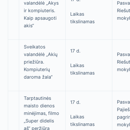
valandėlė „Akys
Pasva
ir kompiuteris.
Riešu
Laikas
Kaip apsaugoti
moky
tikslinamas
akis“
Sveikatos
17 d.
valandėlė „Akių
Pasva
priežiūra.
Riešu
Laikas
Kompiuterių
moky
tikslinamas
daroma žala“
Tarptautinės
Pasval
17 d.
maisto dienos
Pajie
minėjimas, filmo
Laikas
pagri
„Super didelis
tikslinamas
moky
aš“ peržiūra