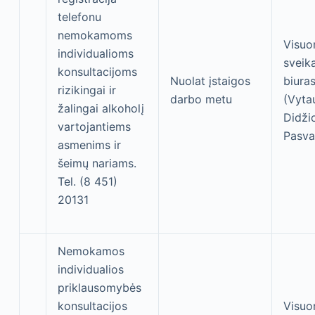
telefonu
nemokamoms
Visu
individualioms
sveik
konsultacijoms
Nuolat įstaigos
biura
rizikingai ir
darbo metu
(Vyta
žalingai alkoholį
Didžio
vartojantiems
Pasva
asmenims ir
šeimų nariams.
Tel. (8 451)
20131
Nemokamos
individualios
priklausomybės
konsultacijos
Visu