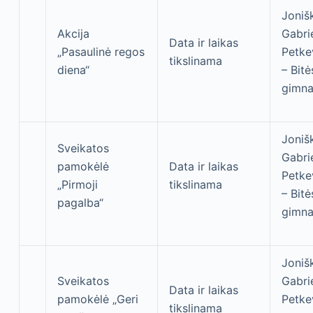
Joniš
Akcija
Gabri
Data ir laikas
„Pasaulinė regos
Petke
tikslinama
diena“
– Bitė
gimna
Joniš
Sveikatos
Gabri
pamokėlė
Data ir laikas
Petke
„Pirmoji
tikslinama
– Bitė
pagalba“
gimna
Joniš
Sveikatos
Gabri
Data ir laikas
pamokėlė „Geri
Petke
tikslinama