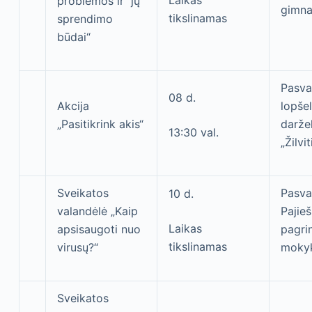
Laikas
problemos ir jų
gimna
tikslinamas
sprendimo
būdai“
Pasva
08 d.
Akcija
lopšel
„Pasitikrink akis“
daržel
13:30 val.
„Žilvit
Sveikatos
Pasval
10 d.
valandėlė „Kaip
Pajie
Laikas
apsisaugoti nuo
pagri
tikslinamas
virusų?“
moky
Sveikatos