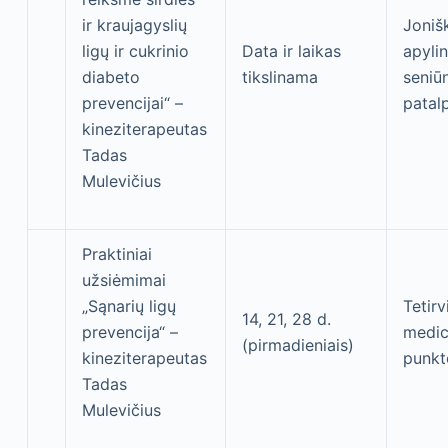
ir kraujagyslių
Joniš
ligų ir cukrinio
Data ir laikas
apylin
diabeto
tikslinama
seniūn
prevencijai“ –
patal
kineziterapeutas
Tadas
Mulevičius
Praktiniai
užsiėmimai
„Sąnarių ligų
Tetirv
14, 21, 28 d.
prevencija“ –
medic
(pirmadieniais)
kineziterapeutas
punkt
Tadas
Mulevičius