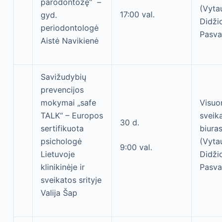
parodontozę“ –
(Vyta
17:00 val.
gyd.
Didžio
periodontologė
Pasva
Aistė Navikienė
Savižudybių
prevencijos
mokymai „safe
Visu
TALK“ – Europos
sveik
30 d.
sertifikuota
biura
psichologė
(Vyta
9:00 val.
Lietuvoje
Didžio
klinikinėje ir
Pasva
sveikatos srityje
Valija Šap