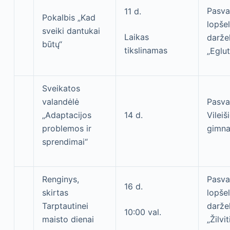
Pasva
11 d.
Pokalbis „Kad
lopšel
sveiki dantukai
Laikas
daržel
būtų“
tikslinamas
„Eglut
Sveikatos
valandėlė
Pasva
„Adaptacijos
14 d.
Vileiš
problemos ir
gimna
sprendimai“
Renginys,
Pasva
16 d.
skirtas
lopšel
Tarptautinei
daržel
10:00 val.
maisto dienai
„Žilvit