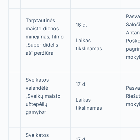
Pasval
Tarptautinės
Saloč
16 d.
maisto dienos
Antan
minėjimas, filmo
Laikas
Pošk
„Super didelis
tikslinamas
pagri
aš“ peržiūra
moky
Sveikatos
17 d.
valandėlė
Pasva
„Sveikų maisto
Riešu
Laikas
užtepėlių
moky
tikslinamas
gamyba“
Sveikatos
17 d.