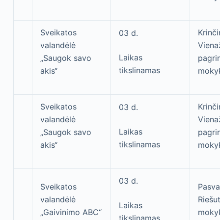
Sveikatos
Krinči
03 d.
valandėlė
Viena
Laikas
„Saugok savo
pagri
tikslinamas
akis“
moky
Sveikatos
Krinči
03 d.
valandėlė
Viena
Laikas
„Saugok savo
pagri
tikslinamas
akis“
moky
03 d.
Sveikatos
Pasva
valandėlė
Riešu
Laikas
„Gaivinimo ABC“
moky
tikslinamas