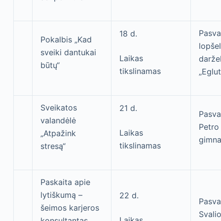
Pasva
18 d.
Pokalbis „Kad
lopšel
sveiki dantukai
Laikas
daržel
būtų“
tikslinamas
„Eglut
Sveikatos
21 d.
Pasva
valandėlė
Petro 
Laikas
„Atpažink
gimna
tikslinamas
stresą“
Paskaita apie
lytiškumą –
22 d.
Pasva
šeimos karjeros
Svali
Laikas
konsultantas