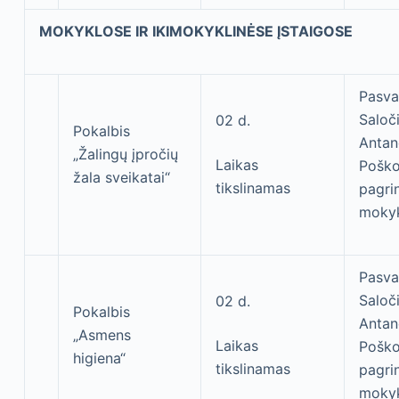
MOKYKLOSE IR IKIMOKYKLINĖSE ĮSTAIGOSE
Pasval
Saloč
02 d.
Pokalbis
Antan
„Žalingų įpročių
Laikas
Pošk
žala sveikatai“
tikslinamas
pagri
moky
Pasval
Saloč
02 d.
Pokalbis
Antan
„Asmens
Laikas
Pošk
higiena“
tikslinamas
pagri
moky