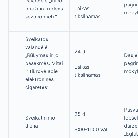
valandėlė „Kūno
pagri
Laikas
priežiūra rudens
moky
tikslinamas
sezono metu“
Sveikatos
valandėlė
24 d.
„Rūkymas ir jo
Daujė
pasekmės. Mitai
pagri
Laikas
ir tikrovė apie
moky
tikslinamas
elektronines
cigaretes“
Pasva
25 d.
Sveikatinimo
lopšel
diena
daržel
9:00-11:00 val.
„Eglut