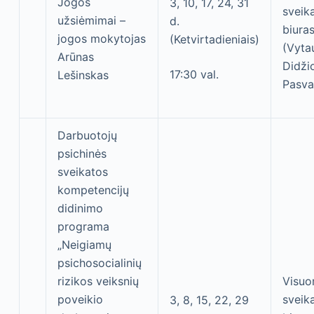
Jogos
3, 10, 17, 24, 31
sveik
užsiėmimai –
d.
biura
jogos mokytojas
(Ketvirtadieniais)
(Vyta
Arūnas
Didžio
17:30 val.
Lešinskas
Pasva
Darbuotojų
psichinės
sveikatos
kompetencijų
didinimo
programa
„Neigiamų
psichosocialinių
rizikos veiksnių
Visu
poveikio
sveik
3, 8, 15, 22, 29