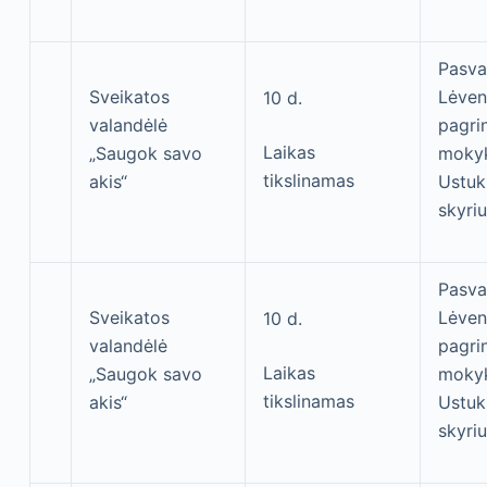
Pasva
Sveikatos
Lėven
10 d.
valandėlė
pagri
Laikas
„Saugok savo
moky
tikslinamas
akis“
Ustuk
skyri
Pasva
Sveikatos
Lėven
10 d.
valandėlė
pagri
Laikas
„Saugok savo
moky
tikslinamas
akis“
Ustuk
skyri