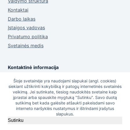
Valdymo struktūra
Kontaktai
Darbo laikas
Įstaigos vadovas
Privatumo politika
Svetainės medis
Kontaktinė informacija
Adresas
Šioje svetainėje yra naudojami slapukai (angl. cookies)
Vytauto Didžiojo a. 6, LT-39149, Pasvalys
siekiant užtikrinti kokybišką ir patogų internetinės svetainės
veikimą. Jei sutinkate, tiesiog naudokitės svetaine kaip
Telefono nr.
įprastai arba spauskite mygtuką "Sutinku". Savo duotą
8 451 20130
sutikimą bet kada galėsite atšaukti pakeisdami savo
interneto naršyklės nustatymus ir ištrindami įrašytus
Telefono nr.
slapukus.
8 451 20131
Sutinku
El. paštas