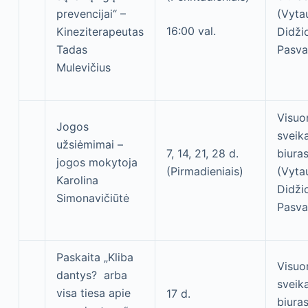
prevencijai“ –
(Vyta
16:00 val.
Kineziterapeutas
Didžio
Tadas
Pasva
Mulevičius
Visu
Jogos
sveik
užsiėmimai –
7, 14, 21, 28 d.
biura
jogos mokytoja
(Pirmadieniais)
(Vyta
Karolina
Didžio
Simonavičiūtė
Pasva
Paskaita „Kliba
Visu
dantys? arba
sveik
visa tiesa apie
17 d.
biura