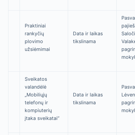
Pasval
Praktiniai
pajie
rankyčių
Data ir laikas
Saloči
plovimo
tikslinama
Valakė
užsiėmimai
pagri
moky
Sveikatos
valandėlė
Pasva
„Mobiliųjų
Data ir laikas
Lėven
telefonų ir
tikslinama
pagri
kompiuterių
moky
įtaka sveikatai“