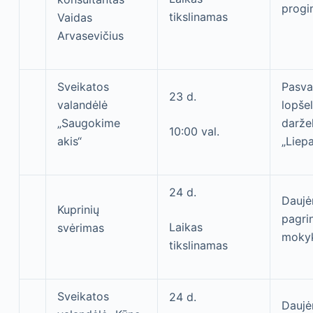
progi
tikslinamas
Vaidas
Arvasevičius
Sveikatos
Pasva
23 d.
valandėlė
lopšel
„Saugokime
daržel
10:00 val.
akis“
„Liepa
24 d.
Daujė
Kuprinių
pagri
Laikas
svėrimas
moky
tikslinamas
Sveikatos
24 d.
Daujė