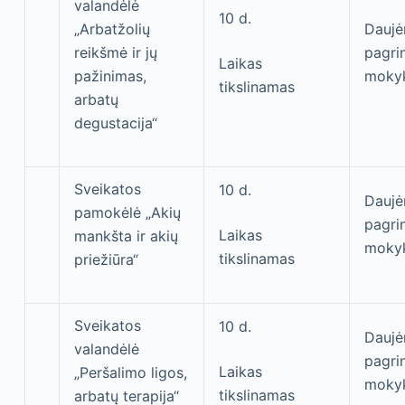
valandėlė
10 d.
„Arbatžolių
Daujė
reikšmė ir jų
pagri
Laikas
pažinimas,
moky
tikslinamas
arbatų
degustacija“
Sveikatos
10 d.
Daujė
pamokėlė „Akių
pagri
Laikas
mankšta ir akių
moky
tikslinamas
priežiūra“
Sveikatos
10 d.
Daujė
valandėlė
pagri
Laikas
„Peršalimo ligos,
moky
tikslinamas
arbatų terapija“