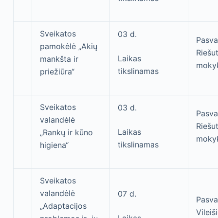
Sveikatos
03 d.
Pasva
pamokėlė „Akių
Riešu
Laikas
mankšta ir
moky
tikslinamas
priežiūra“
Sveikatos
03 d.
Pasva
valandėlė
Riešu
Laikas
„Rankų ir kūno
moky
tikslinamas
higiena“
Sveikatos
valandėlė
07 d.
Pasva
„Adaptacijos
Vileiš