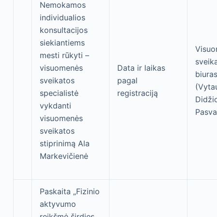
Nemokamos
individualios
konsultacijos
siekiantiems
Visu
mesti rūkyti –
sveik
visuomenės
Data ir laikas
biura
sveikatos
pagal
(Vyta
specialistė
registraciją
Didžio
vykdanti
Pasva
visuomenės
sveikatos
stiprinimą Ala
Markevičienė
Paskaita „Fizinio
aktyvumo
reikšmė širdies