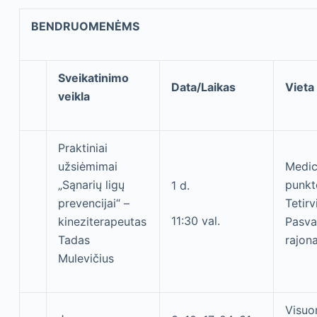
BENDRUOMENĖMS
Sveikatinimo
Data/Laikas
Vieta
veikla
Praktiniai
užsiėmimai
Medic
„Sąnarių ligų
punkt
1 d.
prevencijai“ –
Tetirv
11:30 val.
kineziterapeutas
Pasva
Tadas
rajon
Mulevičius
Visu