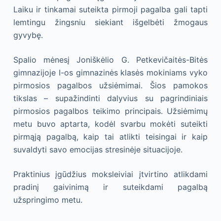
Laiku ir tinkamai suteikta pirmoji pagalba gali tapti
lemtingu žingsniu siekiant išgelbėti žmogaus
gyvybę.
Spalio mėnesį Joniškėlio G. Petkevičaitės-Bitės
gimnazijoje I-os gimnazinės klasės mokiniams vyko
pirmosios pagalbos užsiėmimai. Šios pamokos
tikslas – supažindinti dalyvius su pagrindiniais
pirmosios pagalbos teikimo principais. Užsiėmimų
metu buvo aptarta, kodėl svarbu mokėti suteikti
pirmąją pagalbą, kaip tai atlikti teisingai ir kaip
suvaldyti savo emocijas stresinėje situacijoje.
Praktinius įgūdžius moksleiviai įtvirtino atlikdami
pradinį gaivinimą ir suteikdami pagalbą
užspringimo metu.