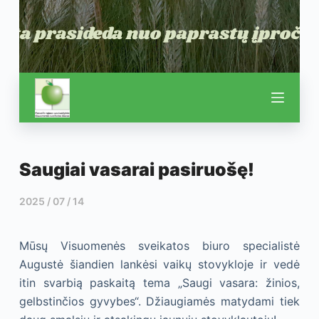
Saugiai vasarai pasiruošę!
2025 / 07 / 14
Mūsų Visuomenės sveikatos biuro specialistė
Augustė šiandien lankėsi vaikų stovykloje ir vedė
itin svarbią paskaitą tema „Saugi vasara: žinios,
gelbstinčios gyvybes“. Džiaugiamės matydami tiek