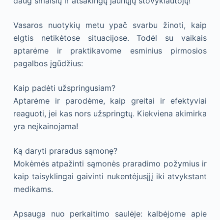
daug smalsių ir atsakingų jaunųjų stovyklautojų!
Vasaros nuotykių metu ypač svarbu žinoti, kaip
elgtis netikėtose situacijose. Todėl su vaikais
aptarėme ir praktikavome esminius pirmosios
pagalbos įgūdžius:
Kaip padėti užspringusiam?
Aptarėme ir parodėme, kaip greitai ir efektyviai
reaguoti, jei kas nors užspringtų. Kiekviena akimirka
yra neįkainojama!
Ką daryti praradus sąmonę?
Mokėmės atpažinti sąmonės praradimo požymius ir
kaip taisyklingai gaivinti nukentėjusįjį iki atvykstant
medikams.
Apsauga nuo perkaitimo saulėje: kalbėjome apie