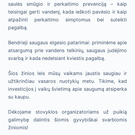
saulės smūgio ir perkaitimo prevenciją – kaip
teisingai gerti vandenį, kada ieškoti pavėsio ir kaip
atpažinti perkaitimo simptomus bei suteikti
pagalbą.
Bendrieji saugaus elgesio patarimai: priminėme apie
atsargumą prie vandens telkinių, saugaus judėjimo
svarbą ir kada nedelsiant kviestis pagalbą.
Šios žinios leis mūsų vaikams jaustis saugiau ir
užtikrinčiau vasaros nuotykių metu. Tikime, kad
investicijos į vaikų švietimą apie saugumą atsiperka
su kaupu.
Dėkojame stovyklos organizatoriams už puikią
galimybę dalintis šiomis gyvybiškai svarbiomis
žiniomis!