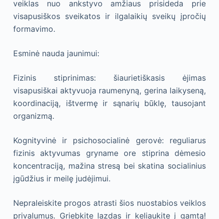
veiklas nuo ankstyvo amžiaus prisideda prie
visapusiškos sveikatos ir ilgalaikių sveikų įpročių
formavimo.
Esminė nauda jaunimui:
Fizinis stiprinimas: šiaurietiškasis ėjimas
visapusiškai aktyvuoja raumenyną, gerina laikyseną,
koordinaciją, ištvermę ir sąnarių būklę, tausojant
organizmą.
Kognityvinė ir psichosocialinė gerovė: reguliarus
fizinis aktyvumas gryname ore stiprina dėmesio
koncentraciją, mažina stresą bei skatina socialinius
įgūdžius ir meilę judėjimui.
Nepraleiskite progos atrasti šios nuostabios veiklos
privalumus. Griebkite lazdas ir keliaukite į gamtą!