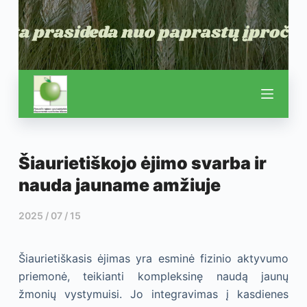
Šiaurietiškojo ėjimo svarba ir
nauda jauname amžiuje
2025 / 07 / 15
Šiaurietiškasis ėjimas yra esminė fizinio aktyvumo
priemonė, teikianti kompleksinę naudą jaunų
žmonių vystymuisi. Jo integravimas į kasdienes