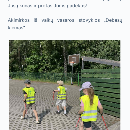
Jūsų kūnas ir protas Jums padėkos!
Akimirkos iš vaikų vasaros stovyklos „Debesų
kiemas”