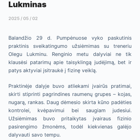
Lukminas
2025 / 05 / 02
Balandžio 29 d. Pumpėnuose vyko paskutinis
praktinis sveikatingumo užsiėmimas su treneriu
Olegu Lukminu. Renginio metu dalyviai ne tik
klausėsi patarimų apie taisyklingą judėjimą, bet ir
patys aktyviai įsitraukė į fizinę veiklą.
Praktinėje dalyje buvo atliekami įvairūs pratimai,
skirti stiprinti pagrindines raumenų grupes – kojas,
nugarą, rankas. Daug dėmesio skirta kūno padėties
kontrolei, kvėpavimui bei saugiam judesiui.
Užsiėmimas buvo pritaikytas įvairaus fizinio
pasirengimo žmonėms, todėl kiekvienas galėjo
dalyvauti savo tempu.