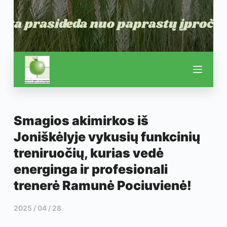
Smagios akimirkos iš
Joniškėlyje vykusių funkcinių
treniruočių, kurias vedė
energinga ir profesionali
trenerė Ramunė Pociuvienė!
2025 / 04 / 28