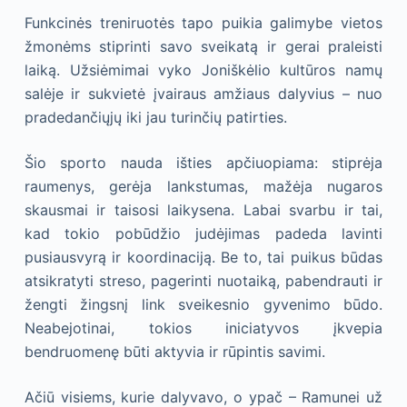
Funkcinės treniruotės tapo puikia galimybe vietos
žmonėms stiprinti savo sveikatą ir gerai praleisti
laiką. Užsiėmimai vyko Joniškėlio kultūros namų
salėje ir sukvietė įvairaus amžiaus dalyvius – nuo
pradedančiųjų iki jau turinčių patirties.
Šio sporto nauda išties apčiuopiama: stiprėja
raumenys, gerėja lankstumas, mažėja nugaros
skausmai ir taisosi laikysena. Labai svarbu ir tai,
kad tokio pobūdžio judėjimas padeda lavinti
pusiausvyrą ir koordinaciją. Be to, tai puikus būdas
atsikratyti streso, pagerinti nuotaiką, pabendrauti ir
žengti žingsnį link sveikesnio gyvenimo būdo.
Neabejotinai, tokios iniciatyvos įkvepia
bendruomenę būti aktyvia ir rūpintis savimi.
Ačiū visiems, kurie dalyvavo, o ypač – Ramunei už