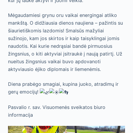
kur jų laukė aktyvi ir įdomi veikla.
Mėgaudamiesi grynu oru vaikai energingai atliko
mankštą. O didžiausia dienos naujiena – pažintis su
šiaurietiškomis lazdomis! Smalsūs mažyliai
sužinojo, kam jos skirtos ir kaip taisyklingai jomis
naudotis. Kai kurie nedrąsiai bandė pirmuosius
žingsnius, o kiti aktyviai įsitraukė į naują patirtį. Už
nueitus žingsnius vaikai buvo apdovanoti
aktyviausio ėjiko diplomais ir liemenėmis.
Diena prabėgo smagiai, kupina juoko, atradimų ir
gerų emocijų!
Pasvalio r. sav. Visuomenės sveikatos biuro
informacija