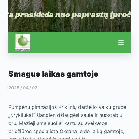
Smagus laikas gamtoje
2025 / 04 / 03
Pumpėnų gimnazijos Kriklinių darželio vaikų grupė
„Krykliukai“ šiandien džiaugėsi saule ir nuostabiu
oru. Mažieji smalsuoliai kartu su sveikatos
priežiūros specialiste Oksana leido laiką gamtoje,