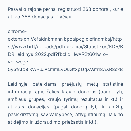
Pasvalio rajone pernai registruoti 363 donorai, kurie
atliko 368 donacijas. Plačiau:
chrome-
extension://efaidnbmnnnibpcajpcglclefindmkaj/http
s://www.hi.lt/uploads/pdf/leidiniai/Statistikos/KDR/K
DR_leidinys_2022.pdf?fbclid=IwAR2t601w_o-
vbLwcgc-
5y5fAto8ikWPuJvcmmLVOuGtXgUqXWm18AXR8sx8
Leidinyje pateikiama praėjusių metų statistinė
informacija apie šalies kraujo donorus (pagal lytį,
amžiaus grupes, kraujo tyrimų rezultatus ir kt.) ir
atliktas donacijas (pagal donorų lytį ir amžių,
pasiskirstymą savivaldybėse, atlygintinumą, laikino
atidėjimo ir uždraudimo priežastis ir kt.).