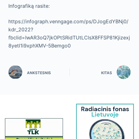
Infografiką rasite:
https://infograph.venngage.com/ps/DJogEdYBNj0/
kdr_2022?
fbclid=IwAR3oQ7jkOPtSRidTUtLClsX8FFSP81Kjizexj
8yetl1i9xphXMV-5Bemgo0
ANKSTESNIS
KITAS