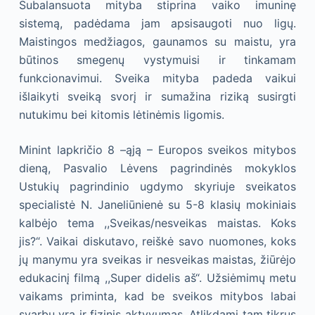
Subalansuota mityba stiprina vaiko imuninę
sistemą, padėdama jam apsisaugoti nuo ligų.
Maistingos medžiagos, gaunamos su maistu, yra
būtinos smegenų vystymuisi ir tinkamam
funkcionavimui. Sveika mityba padeda vaikui
išlaikyti sveiką svorį ir sumažina riziką susirgti
nutukimu bei kitomis lėtinėmis ligomis.
Minint lapkričio 8 –ąją – Europos sveikos mitybos
dieną, Pasvalio Lėvens pagrindinės mokyklos
Ustukių pagrindinio ugdymo skyriuje sveikatos
specialistė N. Janeliūnienė su 5-8 klasių mokiniais
kalbėjo tema ,,Sveikas/nesveikas maistas. Koks
jis?“. Vaikai diskutavo, reiškė savo nuomones, koks
jų manymu yra sveikas ir nesveikas maistas, žiūrėjo
edukacinį filmą ,,Super didelis aš“. Užsiėmimų metu
vaikams priminta, kad be sveikos mitybos labai
svarbu yra ir fizinis aktyvumas. Atlikdami tam tikrus