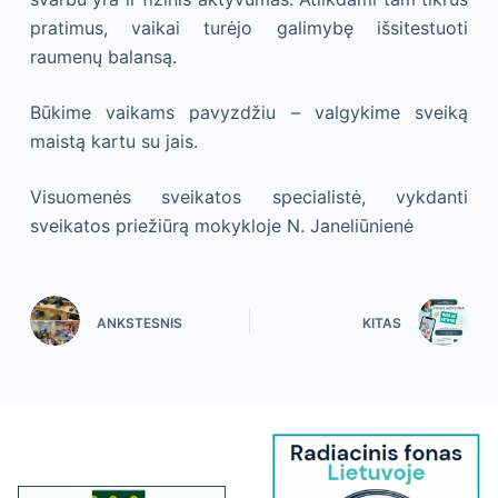
pratimus, vaikai turėjo galimybę išsitestuoti
raumenų balansą.
Būkime vaikams pavyzdžiu – valgykime sveiką
maistą kartu su jais.
Visuomenės sveikatos specialistė, vykdanti
sveikatos priežiūrą mokykloje N. Janeliūnienė
ANKSTESNIS
KITAS