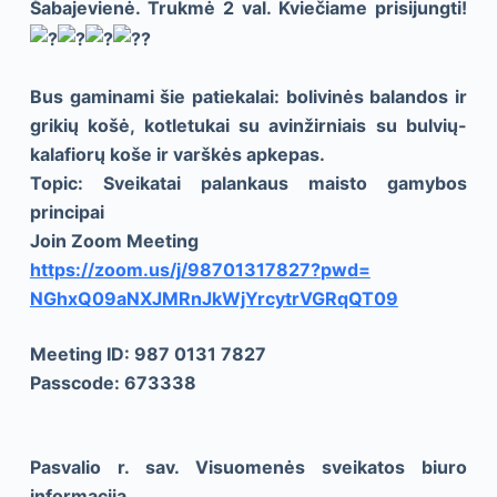
Šabajevienė. Trukmė 2 val. Kviečiame prisijungti!
Bus gaminami šie patiekalai: bolivinės balandos ir
grikių košė, kotletukai su avinžirniais su bulvių-
kalafiorų koše ir varškės apkepas.
Topic: Sveikatai palankaus maisto gamybos
principai
Join Zoom Meeting
https://zoom.us/j/98701317827?
pwd=
NGhxQ09aNXJMRnJkWjYrcytrVGRqQT
09
Meeting ID: 987 0131 7827
Passcode: 673338
Pasvalio r. sav. Visuomenės sveikatos biuro
informacija.