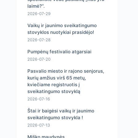
laimė?“.
2026-07-29
Vaikų ir jaunimo sveikatingumo
stovyklos nuotykiai prasidėjo!
2026-07-28
Pumpėnų festivalio atgarsiai
2026-07-20
Pasvalio miesto ir rajono senjorus,
kurių amžius virš 65 metų,
kviečiame registruotis į
sveikatingumo stovyklą
2026-07-16
Štai ir baigėsi vaikų ir jaunimo
sveikatingumo stovykla !
2026-07-13
Miško maudynės