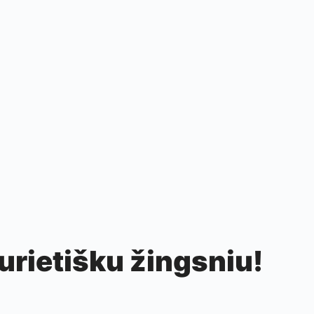
aurietišku žingsniu!