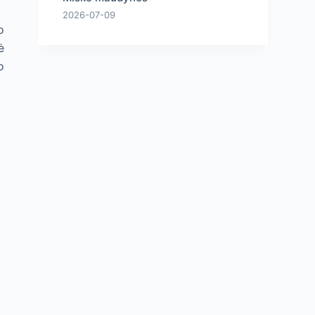
2026-07-09
o
ė
o