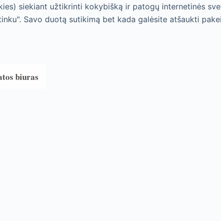
ies) siekiant užtikrinti kokybišką ir patogų internetinės sve
tinku". Savo duotą sutikimą bet kada galėsite atšaukti pake
atos biuras