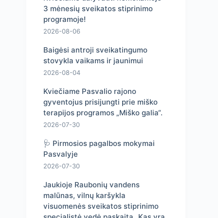
3 mėnesių sveikatos stiprinimo
programoje!
2026-08-06
Baigėsi antroji sveikatingumo
stovykla vaikams ir jaunimui
2026-08-04
Kviečiame Pasvalio rajono
gyventojus prisijungti prie miško
terapijos programos „Miško galia“.
2026-07-30
🩺 Pirmosios pagalbos mokymai
Pasvalyje
2026-07-30
Jaukioje Raubonių vandens
malūnas, vilnų karšykla
visuomenės sveikatos stiprinimo
specialistė vedė paskaitą „Kas yra