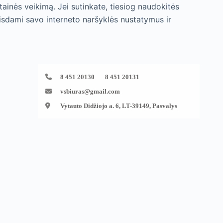
tainės veikimą. Jei sutinkate, tiesiog naudokitės
isdami savo interneto naršyklės nustatymus ir
8 451 20130 8 451 20131
vsbiuras@gmail.com
Vytauto Didžiojo a. 6, LT-39149, Pasvalys