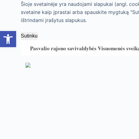
Šioje svetainėje yra naudojami slapukai (angl. cook
S
svetaine kaip įprastai arba spauskite mygtuką "Su
k
ištrindami įrašytus slapukus.
i
Open toolbar
p
Sutinku
t
o
Pasvalio rajono savivaldybės Visuomenės sveik
c
o
n
t
e
n
t