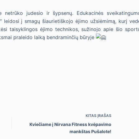
ke netrūko judesio ir šypsenų. Edukacinės sveikatingum
” leidosi į smagų šiaurietiškojo ėjimo užsiėmimą, kurį ved
ėsi taisyklingos ėjimo technikos, sužinojo apie šio sport
inksmai praleido laiką bendraminčių būryje
KITAS
ĮRAŠAS
Kviečiame į Nirvana Fitness kvėpavimo
mankštas Pušalote!