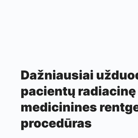
Dažniausiai užduo
pacientų radiacinę
medicinines rentg
procedūras