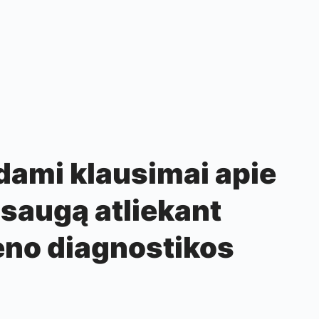
dami klausimai apie
 saugą atliekant
eno diagnostikos