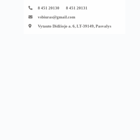
8 451 20130 8 451 20131
vsbiuras@gmail.com
Vytauto Didžiojo a. 6, LT-39149, Pasvalys