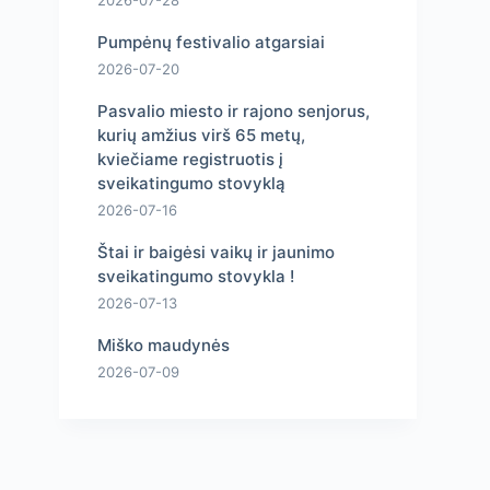
2026-07-28
Pumpėnų festivalio atgarsiai
2026-07-20
Pasvalio miesto ir rajono senjorus,
kurių amžius virš 65 metų,
kviečiame registruotis į
sveikatingumo stovyklą
2026-07-16
Štai ir baigėsi vaikų ir jaunimo
sveikatingumo stovykla !
2026-07-13
Miško maudynės
2026-07-09