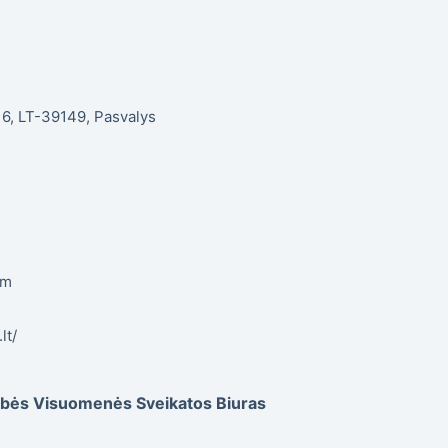
. 6, LT-39149, Pasvalys
om
lt/
dybės Visuomenės Sveikatos Biuras