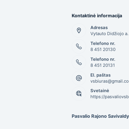
Kontaktinė informacija
Adresas
Vytauto Didžiojo a
Telefono nr.
8 451 20130
Telefono nr.
8 451 20131
El. paštas
vsbiuras@gmail.c
Svetainė
https://pasvaliovsb.
Pasvalio Rajono Savival