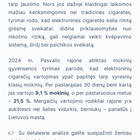
tarp jaunimo. Nors jos dažnai klaidingai laikomos
mažiau kenksmingomis nei tradicinės cigaretės,
tyrimai rodo, kad elektroninės cigaretės kelia rimtą
grėsmę sveikatai: didina priklausomybės nuo
nikotino riziką, gali neigiamai veikti kvėpavimo
sistemą, širdį bei psichikos sveikatą.
2024 m. Pasvalio rajone atliktas mokinių
gyvensenos tyrimas parodė, kad elektroninių
cigarečių vartojimas ypač paplitęs tarp vyresnių
klasių mokinių. Per pastarąsias 30 dienų bent kartą
jas vartojo
9,1 % mokinių
, o per pastaruosius metus
–
21,5 %
. Mergaičių vartojimo rodikliai rajone yra
aukštesni nei šalies vidurkis, berniukų – panašūs į
Lietuvos mastą.
👉 Su detalesne analize galite susipažinti žemiau