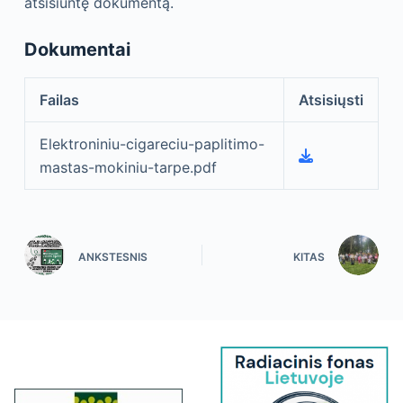
atsisiuntę dokumentą.
Dokumentai
Failas
Atsisiųsti
Elektroniniu-cigareciu-paplitimo-
mastas-mokiniu-tarpe.pdf
ANKSTESNIS
KITAS