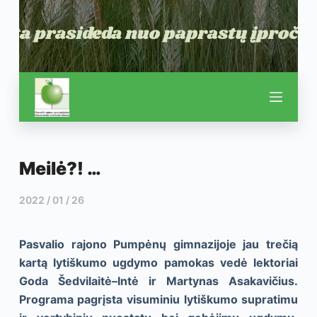
Meilė?! …
2022 / 01 / 26
Pasvalio rajono Pumpėnų gimnazijoje
jau trečią
kartą lytiškumo ugdymo pamokas vedė lektoriai
Goda Šedvilaitė–Intė ir Martynas Asakavičius.
Programa pagrįsta visuminiu lytiškumo supratimu