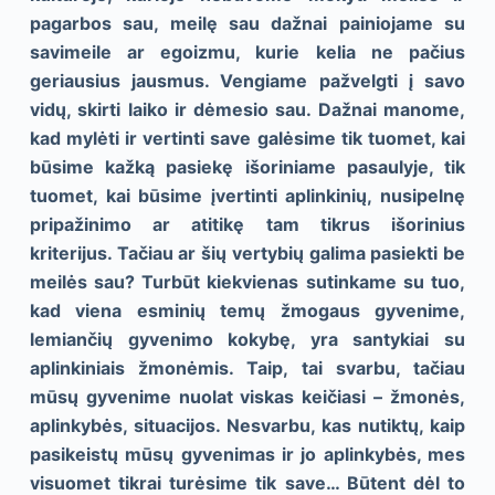
pagarbos sau, meilę sau dažnai painiojame su
savimeile ar egoizmu, kurie kelia ne pačius
geriausius jausmus. Vengiame pažvelgti į savo
vidų, skirti laiko ir dėmesio sau. Dažnai manome,
kad mylėti ir vertinti save galėsime tik tuomet, kai
būsime kažką pasiekę išoriniame pasaulyje, tik
tuomet, kai būsime įvertinti aplinkinių, nusipelnę
pripažinimo ar atitikę tam tikrus išorinius
kriterijus. Tačiau ar šių vertybių galima pasiekti be
meilės sau? Turbūt kiekvienas sutinkame su tuo,
kad viena esminių temų žmogaus gyvenime,
lemiančių gyvenimo kokybę, yra santykiai su
aplinkiniais žmonėmis. Taip, tai svarbu, tačiau
mūsų gyvenime nuolat viskas keičiasi – žmonės,
aplinkybės, situacijos. Nesvarbu, kas nutiktų, kaip
pasikeistų mūsų gyvenimas ir jo aplinkybės, mes
visuomet tikrai turėsime tik save… Būtent dėl to