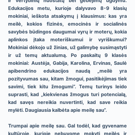
ir vertybinių nuostatų bei gebėjimų ugdymu.
Edukacijos metu, kurioje dalyvavo 8-9 klasių
mokiniai, ieškota atsakymų į klausimus: kas yra
meilė, kokios fizinės, emocinės ir socialinės
savybės būdingos daugumai vyrų ir moterų, kokia
aplinkos įtaka moteriškumui ir vyriškumui?
Mokiniai dėkojo už žinias, už galimybę susimąstyti
ir už temų aktualumą. Po paskaitų 9 klasės
mokiniai: Austėja, Gabija, Karolina, Ervinas, Saulė
apibendrino edukacijos naudą „meilė yra
pozityvumas sau, kitam žmogui, pasitikėjimas tiek
savimi, tiek kitu žmogumi“. Temų turinys leido
suprasti, kad „kiekvienas žmogus turi potencialą,
kad savęs nereikia nuvertinti, kad save reikia
mylėti. Daugiausia kalbėta apie meilę sau“.
Trumpai apie meilę sau. Gal todėl, kad gyvename
kultūroje, kurioje nebuvome mokyti meilės ir