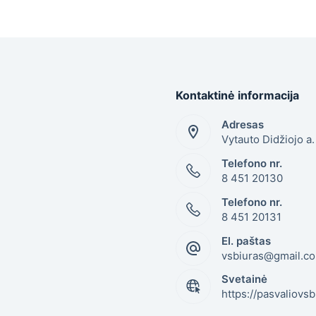
Kontaktinė informacija
Adresas
Vytauto Didžiojo a
Telefono nr.
8 451 20130
Telefono nr.
8 451 20131
El. paštas
vsbiuras@gmail.c
Svetainė
https://pasvaliovsb.