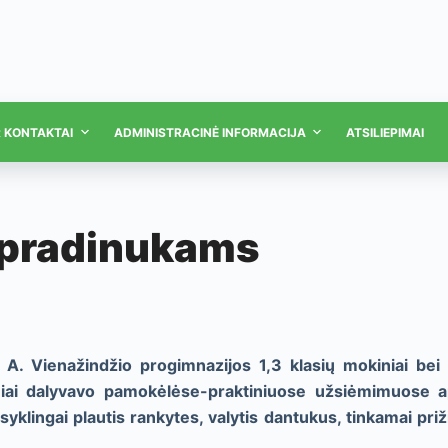
R KONTAKTAI
ADMINISTRACINĖ INFORMACIJA
ATSILIEPIMAI
 pradinukams
o A. Vienažindžio progimnazijos 1,3 klasių mokiniai be
iai dalyvavo pamokėlėse-praktiniuose užsiėmimuose ap
syklingai plautis rankytes, valytis dantukus, tinkamai priž