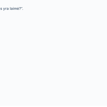
s yra laimė?“.