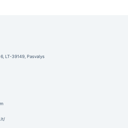
. 6, LT-39149, Pasvalys
om
lt/