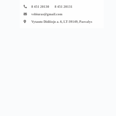
8 451 20130 8 451 20131
vsbiuras@gmail.com
Vytauto Didžiojo a. 6, LT-39149, Pasvalys