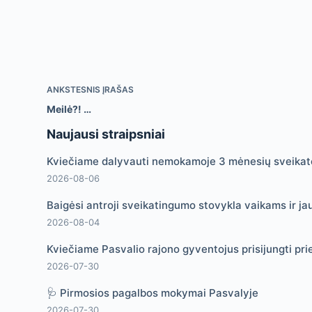
ANKSTESNIS
ĮRAŠAS
Meilė?! …
Naujausi straipsniai
Kviečiame dalyvauti nemokamoje 3 mėnesių sveikato
2026-08-06
Baigėsi antroji sveikatingumo stovykla vaikams ir ja
2026-08-04
Kviečiame Pasvalio rajono gyventojus prisijungti pri
2026-07-30
🩺 Pirmosios pagalbos mokymai Pasvalyje
2026-07-30