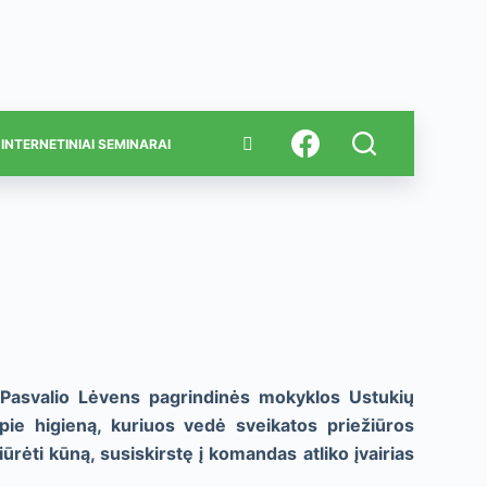
INTERNETINIAI SEMINARAI
i Pasvalio Lėvens pagrindinės mokyklos Ustukių
ie higieną, kuriuos vedė sveikatos priežiūros
iūrėti kūną, susiskirstę į komandas atliko įvairias