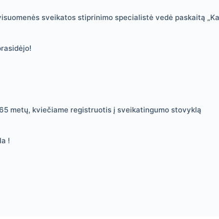
isuomenės sveikatos stiprinimo specialistė vedė paskaitą „Ka
rasidėjo!
š 65 metų, kviečiame registruotis į sveikatingumo stovyklą
a !