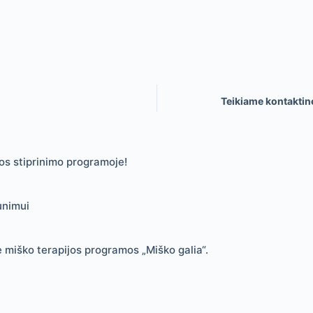
Teikiame kontaktine
s stiprinimo programoje!
unimui
e miško terapijos programos „Miško galia“.