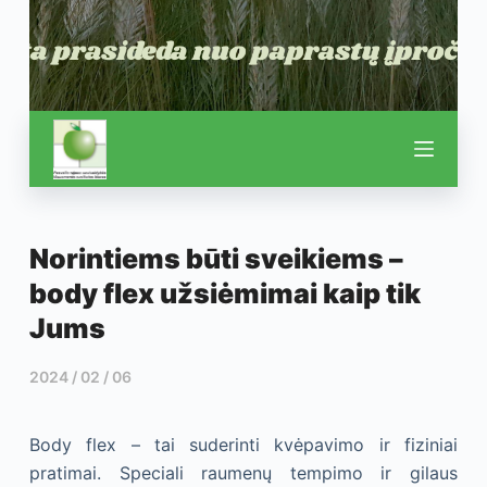
Norintiems būti sveikiems –
body flex užsiėmimai kaip tik
Jums
2024 / 02 / 06
Body flex – tai suderinti kvėpavimo ir fiziniai
pratimai. Speciali raumenų tempimo ir gilaus