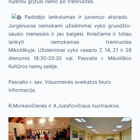
nudirbu grįžusi namo po treniruotės.
Padidėjo lankstumas ir juosmuo atsirado.
Jurgėnuose nemokami užsiėmimai vyko gruodžio-
sausio mėnesiais ir jau baigėsi. Kviečiame ir toliau
lankyti nemokamas treniruotes
Mikoliškyje. Užsiėmimai vyks vasario 7, 14, 21 ir 28
dienomis 18:30-20:30 val. Pasvalio r. Mikoliškio
Kultūros namų salėje.
Pasvalio r. sav. Visuomenės sveikatos biuro
informacija.
R.Morkevičienės ir A.Juzefovičiaus nuotraukos.