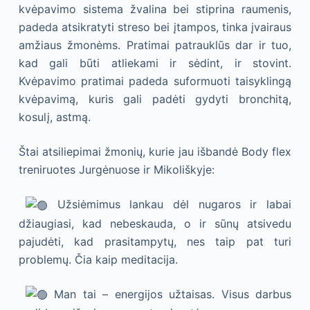
kvėpavimo sistema žvalina bei stiprina raumenis,
padeda atsikratyti streso bei įtampos, tinka įvairaus
amžiaus žmonėms. Pratimai patrauklūs dar ir tuo,
kad gali būti atliekami ir sėdint, ir stovint.
Kvėpavimo pratimai padeda suformuoti taisyklingą
kvėpavimą, kuris gali padėti gydyti bronchitą,
kosulį, astmą.
Štai atsiliepimai žmonių, kurie jau išbandė Body flex
treniruotes Jurgėnuose ir Mikoliškyje:
Užsiėmimus lankau dėl nugaros ir labai
džiaugiasi, kad nebeskauda, o ir sūnų atsivedu
pajudėti, kad prasitampytų, nes taip pat turi
problemų. Čia kaip meditacija.
Man tai – energijos užtaisas. Visus darbus