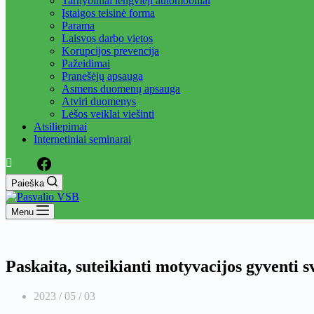
Tarnybiniai lengvieji automobiliai
Įstaigos teisinė forma
Parama
Laisvos darbo vietos
Korupcijos prevencija
Pažeidimai
Pranešėjų apsauga
Asmens duomenų apsauga
Atviri duomenys
Lėšos veiklai viešinti
Atsiliepimai
Internetiniai seminarai
Paieška
Menu
Paskaita, suteikianti motyvacijos gyventi s
2023 / 05 / 03