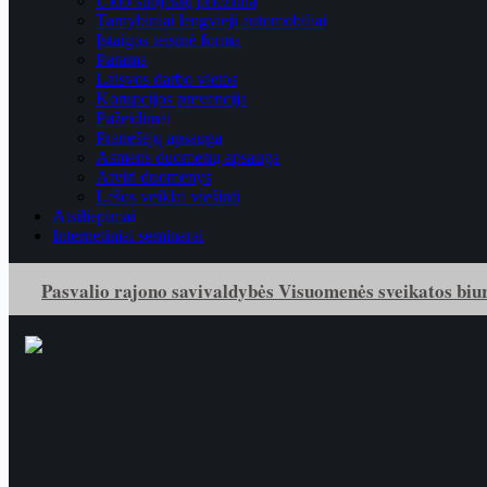
Ūkio subjektų priežiūra
Tarnybiniai lengvieji automobiliai
Įstaigos teisinė forma
Parama
Laisvos darbo vietos
Korupcijos prevencija
Pažeidimai
Pranešėjų apsauga
Asmens duomenų apsauga
Atviri duomenys
Lėšos veiklai viešinti
Atsiliepimai
Internetiniai seminarai
Pasvalio rajono savivaldybės Visuomenės sveikatos biu