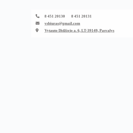
8 451 20130 8 451 20131
vsbiuras@gmail.com
Vytauto Didžiojo a. 6, LT-39149, Pasvalys