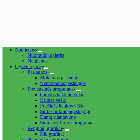
Naujienos
Nuotraukų galerija
Naujienos
Gyventojams
Paslaugos
Mokamos paslaugos
Nemokamos paslaugos
Prevencinės programos
Gimdos kaklelio vėžio
Krūties vėžio
Priešinės liaukos vėžio
Širdies ir kraujagyslių ligų
Dantų silantavimo
Storosios žarnos programa
Renginių grafikai
Kiti grafikai
Naudingos nuorodos