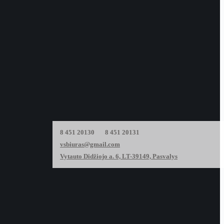
8 451 20130 8 451 20131
vsbiuras@gmail.com
Vytauto Didžiojo a. 6, LT-39149, Pasvalys