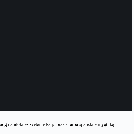
iesiog naudokitės svetaine kaip įprastai arba spauskite mygtuką