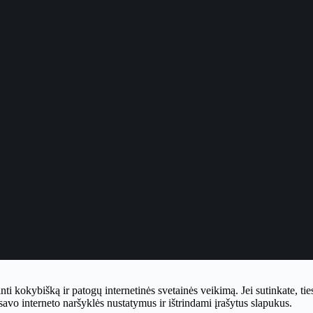
inti kokybišką ir patogų internetinės svetainės veikimą. Jei sutinkate, t
avo interneto naršyklės nustatymus ir ištrindami įrašytus slapukus.