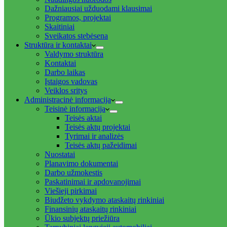
Dažniausiai užduodami klausimai
Programos, projektai
Skaitiniai
Sveikatos stebėsena
Struktūra ir kontaktai
Valdymo struktūra
Kontaktai
Darbo laikas
Įstaigos vadovas
Veiklos sritys
Administracinė informacija
Teisinė informacija
Teisės aktai
Teisės aktų projektai
Tyrimai ir analizės
Teisės aktų pažeidimai
Nuostatai
Planavimo dokumentai
Darbo užmokestis
Paskatinimai ir apdovanojimai
Viešieji pirkimai
Biudžeto vykdymo ataskaitų rinkiniai
Finansinių ataskaitų rinkiniai
Ūkio subjektų priežiūra