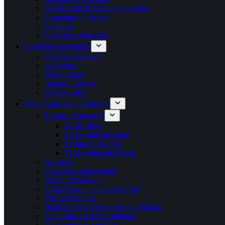
Dažniausiai užduodami klausimai
Programos, projektai
Skaitiniai
Sveikatos stebėsena
Struktūra ir kontaktai
Valdymo struktūra
Kontaktai
Darbo laikas
Įstaigos vadovas
Veiklos sritys
Administracinė informacija
Teisinė informacija
Teisės aktai
Teisės aktų projektai
Tyrimai ir analizės
Teisės aktų pažeidimai
Nuostatai
Planavimo dokumentai
Darbo užmokestis
Paskatinimai ir apdovanojimai
Viešieji pirkimai
Biudžeto vykdymo ataskaitų rinkiniai
Finansinių ataskaitų rinkiniai