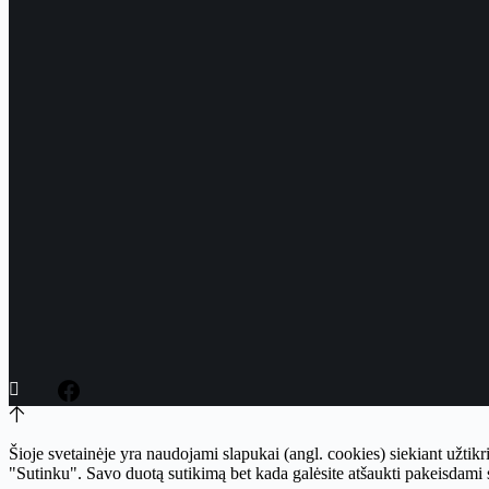
Šioje svetainėje yra naudojami slapukai (angl. cookies) siekiant užtikr
"Sutinku". Savo duotą sutikimą bet kada galėsite atšaukti pakeisdami s