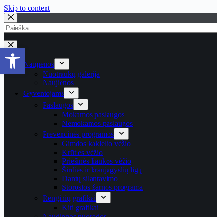
Skip to content
Open toolbar
Naujienos
Nuotraukų galerija
Naujienos
Gyventojams
Paslaugos
Mokamos paslaugos
Nemokamos paslaugos
Prevencinės programos
Gimdos kaklelio vėžio
Krūties vėžio
Priešinės liaukos vėžio
Širdies ir kraujagyslių ligų
Dantų silantavimo
Storosios žarnos programa
Renginių grafikai
Kiti grafikai
Naudingos nuorodos