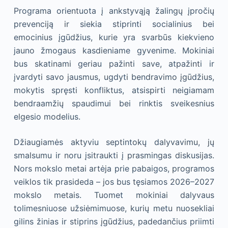
Programa orientuota į ankstyvąją žalingų įpročių
prevenciją ir siekia stiprinti socialinius bei
emocinius įgūdžius, kurie yra svarbūs kiekvieno
jauno žmogaus kasdieniame gyvenime. Mokiniai
bus skatinami geriau pažinti save, atpažinti ir
įvardyti savo jausmus, ugdyti bendravimo įgūdžius,
mokytis spręsti konfliktus, atsispirti neigiamam
bendraamžių spaudimui bei rinktis sveikesnius
elgesio modelius.
Džiaugiamės aktyviu septintokų dalyvavimu, jų
smalsumu ir noru įsitraukti į prasmingas diskusijas.
Nors mokslo metai artėja prie pabaigos, programos
veiklos tik prasideda – jos bus tęsiamos 2026–2027
mokslo metais. Tuomet mokiniai dalyvaus
tolimesniuose užsiėmimuose, kurių metu nuosekliai
gilins žinias ir stiprins įgūdžius, padedančius priimti