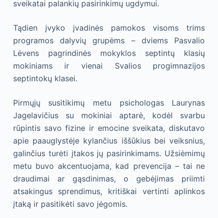
sveikatai palankių pasirinkimų ugdymui.
Tądien įvyko įvadinės pamokos visoms trims
programos dalyvių grupėms – dviems Pasvalio
Lėvens pagrindinės mokyklos septintų klasių
mokiniams ir vienai Svalios progimnazijos
septintokų klasei.
Pirmųjų susitikimų metu psichologas Laurynas
Jagelavičius su mokiniai aptarė, kodėl svarbu
rūpintis savo fizine ir emocine sveikata, diskutavo
apie paauglystėje kylančius iššūkius bei veiksnius,
galinčius turėti įtakos jų pasirinkimams. Užsiėmimų
metu buvo akcentuojama, kad prevencija – tai ne
draudimai ar gąsdinimas, o gebėjimas priimti
atsakingus sprendimus, kritiškai vertinti aplinkos
įtaką ir pasitikėti savo jėgomis.