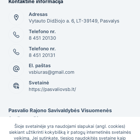
Kontaktinė informacija
Adresas
Vytauto Didžiojo a. 6, LT-39149, Pasvalys
Telefono nr.
8 451 20130
Telefono nr.
8 451 20131
El. paštas
vsbiuras@gmail.com
Svetainė
https://pasvaliovsb.lt/
Pasvalio Rajono Savivaldybės Visuomenės
Sveikatos Biuras
Šioje svetainėje yra naudojami slapukai (angl. cookies)
siekiant užtikrinti kokybišką ir patogų internetinės svetainės
veikimą. Jei sutinkate, tiesiog naudokitės svetaine kaip
Duomenys kaupiami ir saugomi Juridinių asmenų