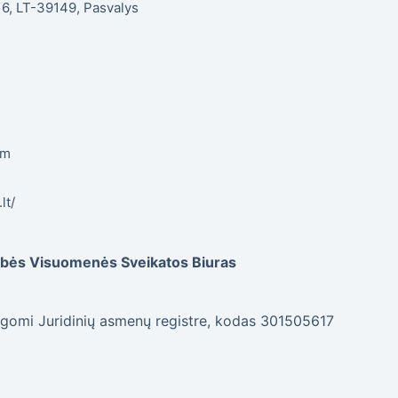
. 6, LT-39149, Pasvalys
om
lt/
dybės Visuomenės Sveikatos Biuras
gomi Juridinių asmenų registre, kodas 301505617