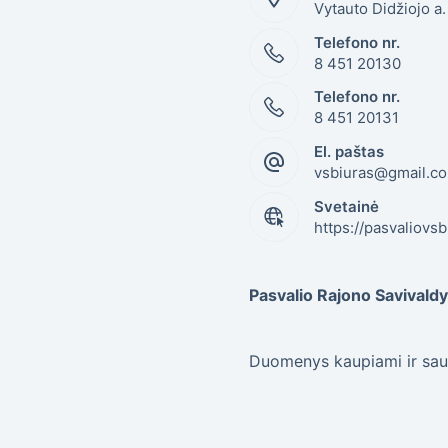
Vytauto Didžiojo a
Telefono nr.
8 451 20130
Telefono nr.
8 451 20131
El. paštas
vsbiuras@gmail.c
Svetainė
https://pasvaliovsb.
Pasvalio Rajono Savival
Duomenys kaupiami ir sau