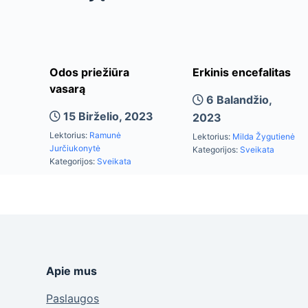
Odos priežiūra
Erkinis encefalitas
vasarą
6 Balandžio,
15 Birželio, 2023
2023
Lektorius:
Ramunė
Lektorius:
Milda Žygutienė
Jurčiukonytė
Kategorijos:
Sveikata
Kategorijos:
Sveikata
Apie mus
Paslaugos