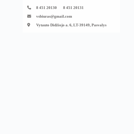
8 451 20130 8 451 20131
vsbiuras@gmail.com
Vytauto Didžiojo a. 6, LT-39149, Pasvalys