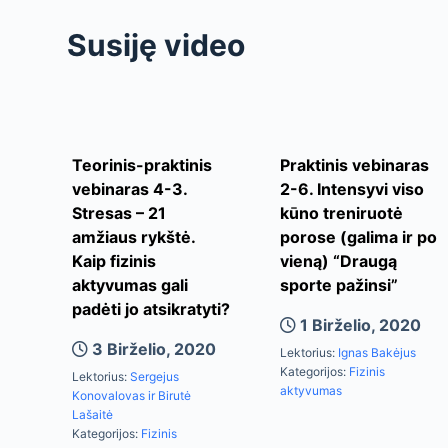
Susiję video
Teorinis-praktinis
Praktinis vebinaras
vebinaras 4-3.
2-6. Intensyvi viso
Stresas – 21
kūno treniruotė
amžiaus rykštė.
porose (galima ir po
Kaip fizinis
vieną) “Draugą
aktyvumas gali
sporte pažinsi”
padėti jo atsikratyti?
1 Birželio, 2020
3 Birželio, 2020
Lektorius:
Ignas Bakėjus
Kategorijos:
Fizinis
Lektorius:
Sergejus
aktyvumas
Konovalovas ir Birutė
Lašaitė
Kategorijos:
Fizinis