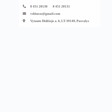
8 451 20130 8 451 20131
vsbiuras@gmail.com
Vytauto Didžiojo a. 6, LT-39149, Pasvalys