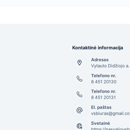
Kontaktinė informacija
Adresas
Vytauto Didžiojo a
Telefono nr.
8 451 20130
Telefono nr.
8 451 20131
El. paštas
vsbiuras@gmail.c
Svetainė
https://pasvaliovsb.