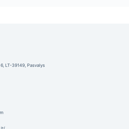
. 6, LT-39149, Pasvalys
om
lt/