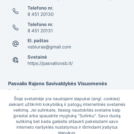
Telefono nr.
8 451 20130
Telefono nr.
8 451 20131
El. paštas
vsbiuras@gmail.com
Svetainė
https://pasvaliovsb.lt/
Pasvalio Rajono Savivaldybės Visuomenės
Sveikatos Biuras
Šioje svetainėje yra naudojami slapukai (angl. cookies)
siekiant užtikrinti kokybišką ir patogų internetinės svetainės
veikimą. Jei sutinkate, tiesiog naudokitės svetaine kaip
Duomenys kaupiami ir saugomi Juridinių asmenų
įprastai arba spauskite mygtuką "Sutinku". Savo duotą
registre, kodas 301505617
sutikimą bet kada galėsite atšaukti pakeisdami savo
interneto naršyklės nustatymus ir ištrindami įrašytus
slapukus.