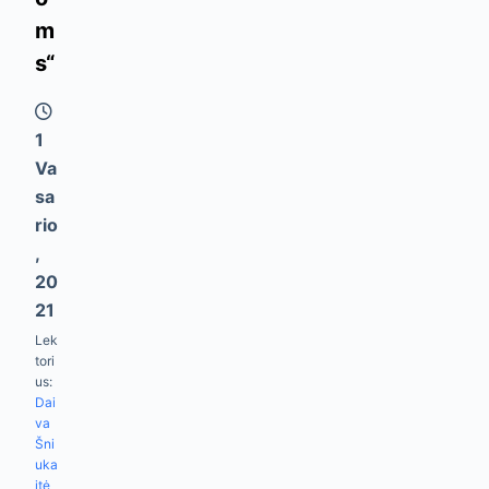
m
s“
1
Va
Sa
Rio
,
20
21
Lek
tori
us:
Dai
va
Šni
uka
itė