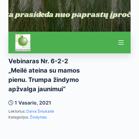
Vebinaras Nr. 6-2-2
„Meilė ateina su mamos
pienu. Trumpa žindymo
apžvalga jaunimui“
1 Vasario, 2021
Lektorius:
Daiva Šniukaitė
Kategorijos:
Žindymas