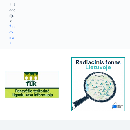
Kat
ego
rijo
s:
Žin
dy
ma
s