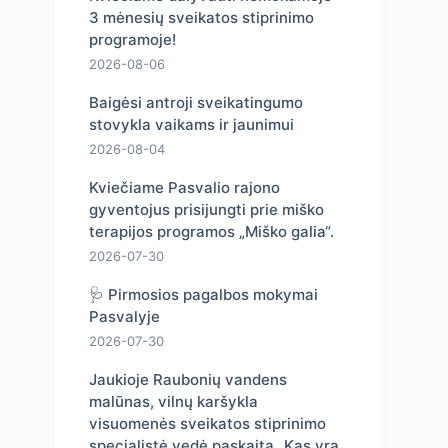
3 mėnesių sveikatos stiprinimo
programoje!
2026-08-06
Baigėsi antroji sveikatingumo
stovykla vaikams ir jaunimui
2026-08-04
Kviečiame Pasvalio rajono
gyventojus prisijungti prie miško
terapijos programos „Miško galia“.
2026-07-30
🩺 Pirmosios pagalbos mokymai
Pasvalyje
2026-07-30
Jaukioje Raubonių vandens
malūnas, vilnų karšykla
visuomenės sveikatos stiprinimo
specialistė vedė paskaitą „Kas yra