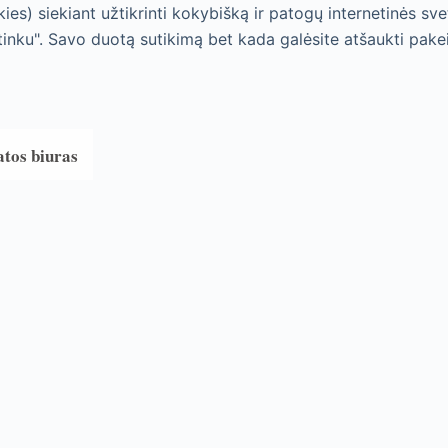
ies) siekiant užtikrinti kokybišką ir patogų internetinės sve
tinku". Savo duotą sutikimą bet kada galėsite atšaukti pake
atos biuras