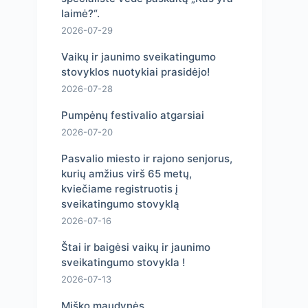
laimė?“.
2026-07-29
Vaikų ir jaunimo sveikatingumo
stovyklos nuotykiai prasidėjo!
2026-07-28
Pumpėnų festivalio atgarsiai
2026-07-20
Pasvalio miesto ir rajono senjorus,
kurių amžius virš 65 metų,
kviečiame registruotis į
sveikatingumo stovyklą
2026-07-16
Štai ir baigėsi vaikų ir jaunimo
sveikatingumo stovykla !
2026-07-13
Miško maudynės