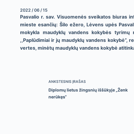
2022 / 06 / 15
Pasvalio r. sav. Visuomenės sveikatos biuras i
mieste esančių: Šilo ežero, Lėvens upės Pasval
mokykla maudyklų vandens kokybės tyrimų r
,,Paplūdimiai ir jų maudyklų vandens kokybė“, 
vertes, minėtų maudyklų vandens kokybė atitink
ANKSTESNIS
ĮRAŠAS
Diplomų lietus žingsnių iššūkyje „Ženk
nerūkęs“