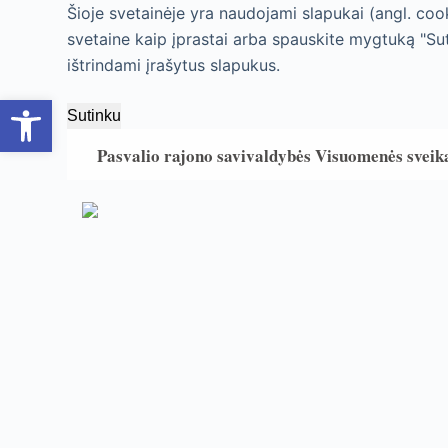
Šioje svetainėje yra naudojami slapukai (angl. cook
S
svetaine kaip įprastai arba spauskite mygtuką "Su
k
ištrindami įrašytus slapukus.
i
Open toolbar
p
Sutinku
t
o
Pasvalio rajono savivaldybės Visuomenės sveik
c
o
n
t
e
n
t