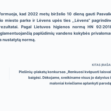
nformuoja, kad 2022 metų birželio 10 dieną gauti Pasvali
io miesto parke ir Lėvens upės ties ,,Lėvens“ pagrindin
ezultatai. Pagal Lietuvos higienos normą HN 92:201
reglamentuojančią paplūdimių vandens kokybės privaloma
a nustatytą normą.
KITAS
ĮRAŠA
Piešinių-plakatų konkursas „Renkuosi kvėpuoti laisvai
baigėsi. Dėkojame, sveikiname visus jo dalyvius i
maloniai kviečiame aplankyti parodą