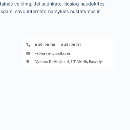
tainės veikimą. Jei sutinkate, tiesiog naudokitės
isdami savo interneto naršyklės nustatymus ir
8 451 20130 8 451 20131
vsbiuras@gmail.com
Vytauto Didžiojo a. 6, LT-39149, Pasvalys