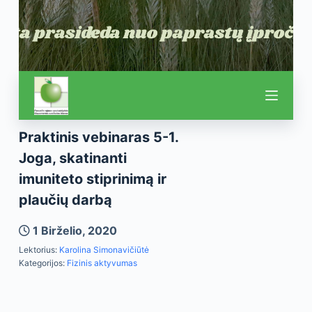
Praktinis vebinaras 5-1.
Joga, skatinanti
imuniteto stiprinimą ir
plaučių darbą
1 Birželio, 2020
Lektorius:
Karolina Simonavičiūtė
Kategorijos:
Fizinis aktyvumas