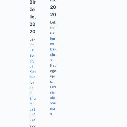
Bir
20
Že
20
Lio,
Lek
20
tori
20
us:
Ign
Lek
as
tori
Bak
us:
ėju
Ser
s
gej
Kat
us
ego
Kon
rijo
ova
s:
lov
Fizi
as
nis
ir
akt
Biru
yvu
tė
ma
Laš
s
aitė
Kat
ego