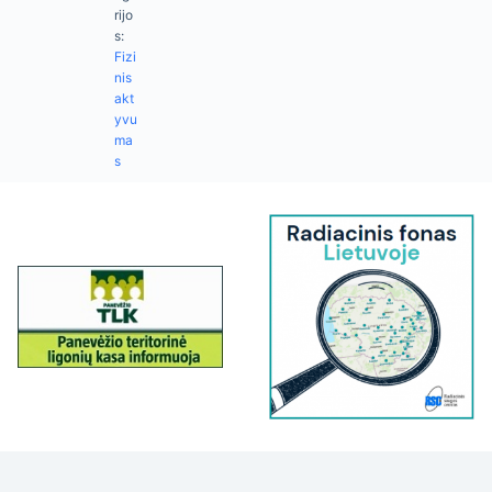
rijo
s:
Fizi
nis
akt
yvu
ma
s