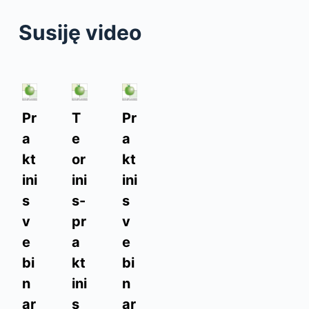
Susiję video
Pr
T
Pr
a
e
a
kt
or
kt
ini
ini
ini
s
s-
s
v
pr
v
e
a
e
bi
kt
bi
n
ini
n
ar
s
ar