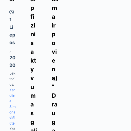
p
m
fi
a
1
zi
ir
Li
ni
p
Ep
Os
s
o
,
a
vi
20
kt
e
20
y
n
Lek
v
ą)
tori
us:
u
“
Kar
m
D
olin
a
a
ra
Sim
s
u
ona
viči
g
g
ūtė
Kat
ali
ą