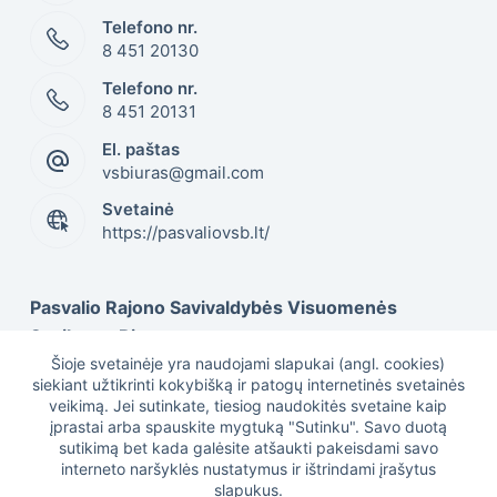
Telefono nr.
8 451 20130
Telefono nr.
8 451 20131
El. paštas
vsbiuras@gmail.com
Svetainė
https://pasvaliovsb.lt/
Pasvalio Rajono Savivaldybės Visuomenės
Sveikatos Biuras
Šioje svetainėje yra naudojami slapukai (angl. cookies)
siekiant užtikrinti kokybišką ir patogų internetinės svetainės
veikimą. Jei sutinkate, tiesiog naudokitės svetaine kaip
Duomenys kaupiami ir saugomi Juridinių asmenų
įprastai arba spauskite mygtuką "Sutinku". Savo duotą
registre, kodas 301505617
sutikimą bet kada galėsite atšaukti pakeisdami savo
interneto naršyklės nustatymus ir ištrindami įrašytus
slapukus.