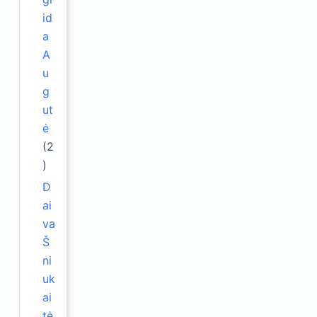
id
a
A
u
g
ut
ė
(2
)
D
ai
va
Š
ni
uk
ai
tė