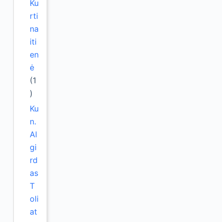
Ku
rti
na
iti
en
ė
(1
)
Ku
n.
Al
gi
rd
as
T
oli
at