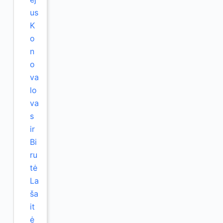
us
K
o
n
o
va
lo
va
s
ir
Bi
ru
tė
La
ša
it
ė