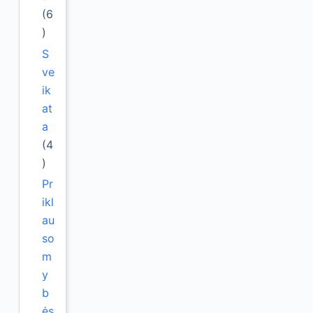
(6
)
S
ve
ik
at
a
(4
)
Pr
ikl
au
so
m
y
b
ės