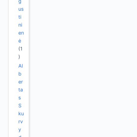
g
us
ti
ni
en
ė
(1
)
Al
b
er
ta
s
S
ku
rv
y