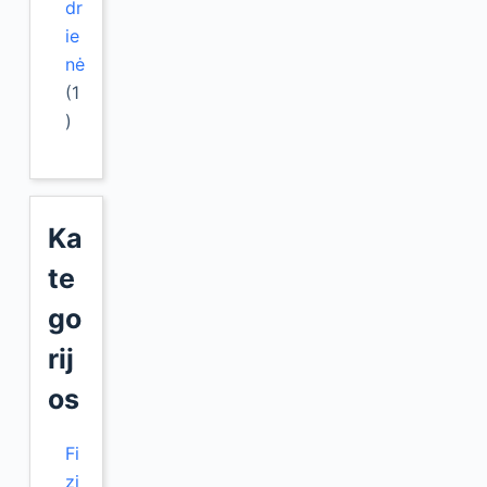
dr
ie
nė
(1
)
Ka
te
go
rij
os
Fi
zi