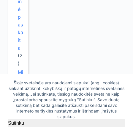
in
ė
p
as
ka
it
a
(2
)
Mi
ty
Šioje svetainėje yra naudojami slapukai (angl. cookies)
b
siekiant užtikrinti kokybišką ir patogų internetinės svetainės
veikimą. Jei sutinkate, tiesiog naudokitės svetaine kaip
os
įprastai arba spauskite mygtuką "Sutinku". Savo duotą
ps
sutikimą bet kada galėsite atšaukti pakeisdami savo
ic
interneto naršyklės nustatymus ir ištrindami įrašytus
slapukus.
h
Sutinku
ol