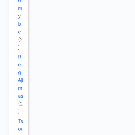
o
m
y
b
ė
(2
)
R
e
g
ėji
m
as
(2
)
Te
or