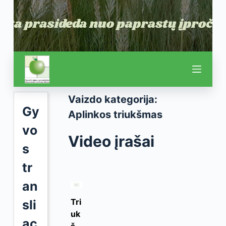
Vaizdo kategorija:
Gy
Aplinkos triukšmas
vo
Video įrašai
s
tr
an
Tri
sli
uk
ac