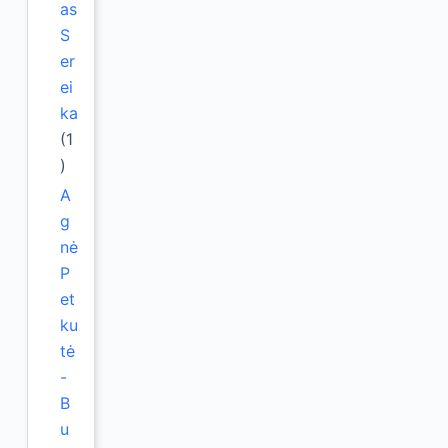
as
S
er
ei
ka
(1
)
A
g
nė
P
et
ku
tė
-
B
u