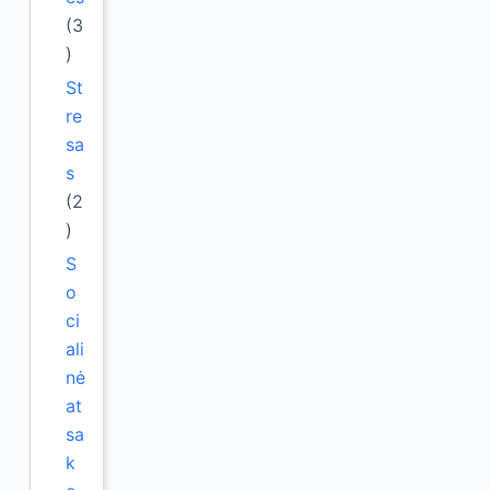
(3
)
St
re
sa
s
(2
)
S
o
ci
ali
nė
at
sa
k