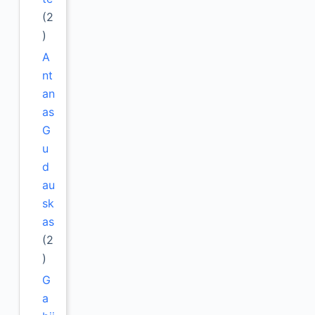
(2
)
A
nt
an
as
G
u
d
au
sk
as
(2
)
G
a