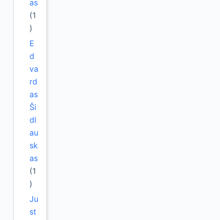
as
(1
)
E
d
va
rd
as
Ši
dl
au
sk
as
(1
)
Ju
st