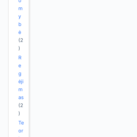
o
m
y
b
ė
(2
)
R
e
g
ėji
m
as
(2
)
Te
or