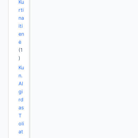
Ku
rti
na
iti
en
ė
(1
)
Ku
n.
Al
gi
rd
as
T
oli
at