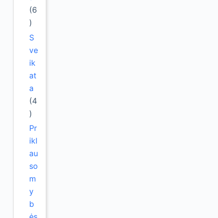
(6
)
S
ve
ik
at
a
(4
)
Pr
ikl
au
so
m
y
b
ės