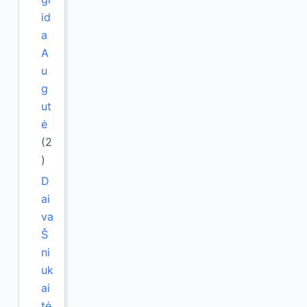
id
a
A
u
g
ut
ė
(2
)
D
ai
va
Š
ni
uk
ai
tė