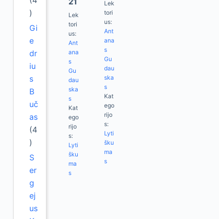
(4
21
Lek
)
tori
Lek
us:
tori
Gi
Ant
us:
e
ana
Ant
s
ana
dr
Gu
s
iu
dau
Gu
ska
s
dau
s
ska
B
Kat
s
uč
ego
Kat
rijo
as
ego
s:
rijo
(4
Lyti
s:
)
šku
Lyti
ma
šku
S
s
ma
er
s
g
ej
us