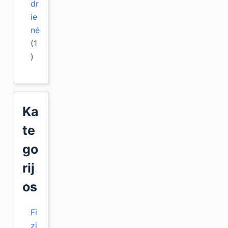
dr
ie
nė
(1
)
Ka
te
go
rij
os
Fi
zi