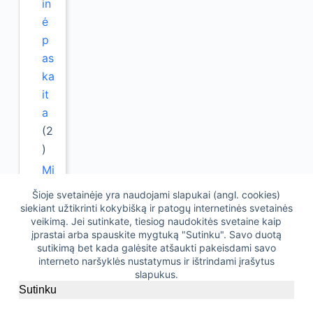
in
ė
p
as
ka
it
a
(2
)
Mi
ty
Šioje svetainėje yra naudojami slapukai (angl. cookies)
b
siekiant užtikrinti kokybišką ir patogų internetinės svetainės
veikimą. Jei sutinkate, tiesiog naudokitės svetaine kaip
os
įprastai arba spauskite mygtuką "Sutinku". Savo duotą
ps
sutikimą bet kada galėsite atšaukti pakeisdami savo
ic
interneto naršyklės nustatymus ir ištrindami įrašytus
slapukus.
h
Sutinku
ol