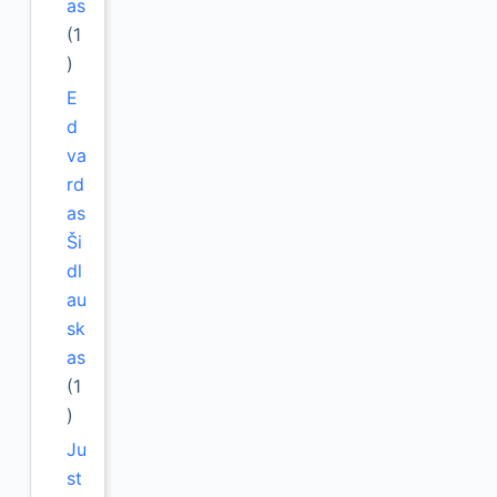
as
(1
)
E
d
va
rd
as
Ši
dl
au
sk
as
(1
)
Ju
st