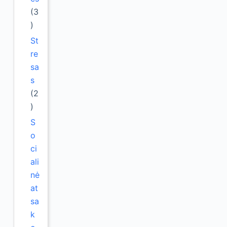
(3
)
St
re
sa
s
(2
)
S
o
ci
ali
nė
at
sa
k