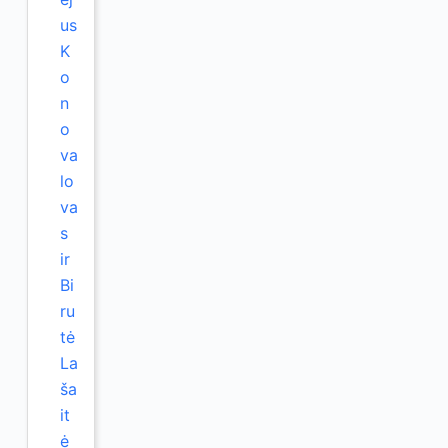
us
K
o
n
o
va
lo
va
s
ir
Bi
ru
tė
La
ša
it
ė