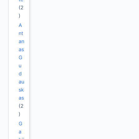
(2
)
A
nt
an
as
G
u
d
au
sk
as
(2
)
G
a