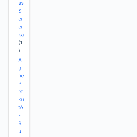
as
S
er
ei
ka
(1
)
A
g
nė
P
et
ku
tė
-
B
u