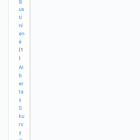
g
us
ti
ni
en
ė
(1
)
Al
b
er
ta
s
S
ku
rv
y