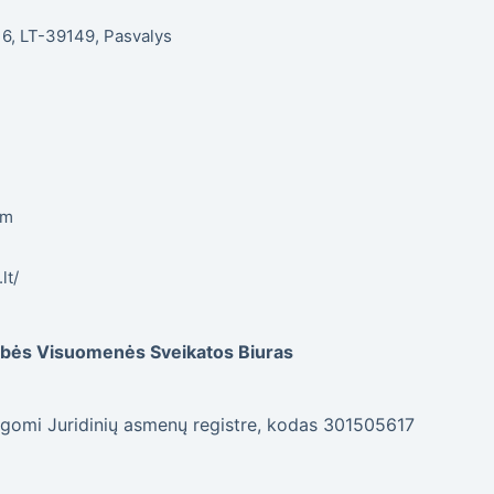
. 6, LT-39149, Pasvalys
om
lt/
dybės Visuomenės Sveikatos Biuras
gomi Juridinių asmenų registre, kodas 301505617