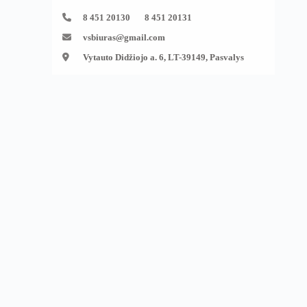
8 451 20130 8 451 20131
vsbiuras@gmail.com
Vytauto Didžiojo a. 6, LT-39149, Pasvalys