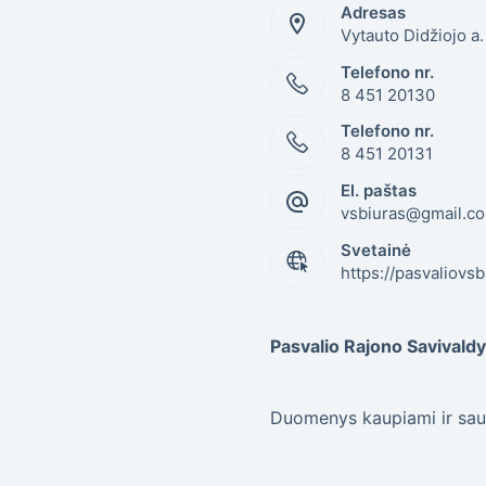
Adresas
Vytauto Didžiojo a
Telefono nr.
8 451 20130
Telefono nr.
8 451 20131
El. paštas
vsbiuras@gmail.c
Svetainė
https://pasvaliovsb.
Pasvalio Rajono Savival
Duomenys kaupiami ir sau