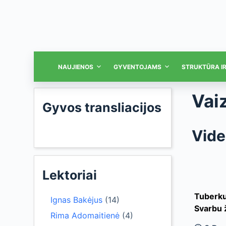
NAUJIENOS
GYVENTOJAMS
STRUKTŪRA I
Vai
Gyvos transliacijos
Vide
Lektoriai
Tuberku
Ignas Bakėjus
(14)
Svarbu ž
Rima Adomaitienė
(4)