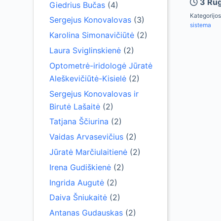
3 Rug
Giedrius Bučas
(4)
Kategorijos
Sergejus Konovalovas
(3)
sistema
Karolina Simonavičiūtė
(2)
Laura Sviglinskienė
(2)
Optometrė-iridologė Jūratė
Aleškevičiūtė-Kisielė
(2)
Sergejus Konovalovas ir
Birutė Lašaitė
(2)
Tatjana Ščiurina
(2)
Vaidas Arvasevičius
(2)
Jūratė Marčiulaitienė
(2)
Irena Gudiškienė
(2)
Ingrida Augutė
(2)
Daiva Šniukaitė
(2)
Antanas Gudauskas
(2)