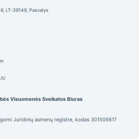
. 6, LT-39149, Pasvalys
om
lt/
dybės Visuomenės Sveikatos Biuras
gomi Juridinių asmenų registre, kodas 301505617