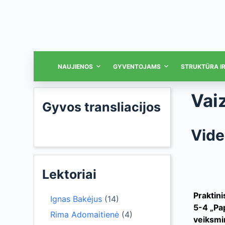
NAUJIENOS
GYVENTOJAMS
STRUKTŪRA I
Vai
Gyvos transliacijos
Vide
Lektoriai
Praktini
Ignas Bakėjus
(14)
5-4 „Pap
Rima Adomaitienė
(4)
veiksmi