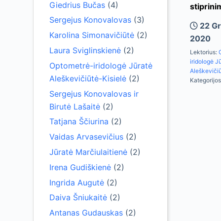
Giedrius Bučas
(4)
stiprini
Sergejus Konovalovas
(3)
22 Gr
Karolina Simonavičiūtė
(2)
2020
Laura Sviglinskienė
(2)
Lektorius:
iridologė J
Optometrė-iridologė Jūratė
Aleškevičiū
Aleškevičiūtė-Kisielė
(2)
Kategorijos
Sergejus Konovalovas ir
Birutė Lašaitė
(2)
Tatjana Ščiurina
(2)
Vaidas Arvasevičius
(2)
Jūratė Marčiulaitienė
(2)
Irena Gudiškienė
(2)
Ingrida Augutė
(2)
Daiva Šniukaitė
(2)
Antanas Gudauskas
(2)