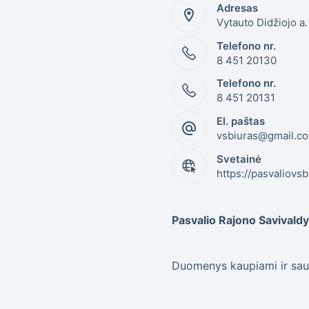
Adresas
Vytauto Didžiojo a
Telefono nr.
8 451 20130
Telefono nr.
8 451 20131
El. paštas
vsbiuras@gmail.c
Svetainė
https://pasvaliovsb.
Pasvalio Rajono Savival
Duomenys kaupiami ir sau