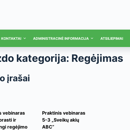
R KONTAKTAI
ADMINISTRACINĖ INFORMACIJA
ATSILIEPIMAI
zdo kategorija:
Regėjimas
o įrašai
s vebinaras
Praktinis vebinaras
rasti ir
5-3 „Sveikų akių
ngi regėjimo
ABC“