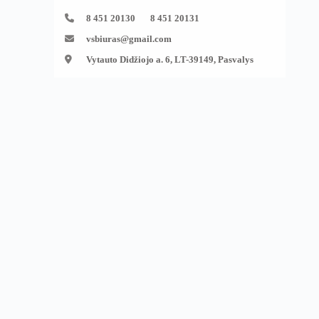
8 451 20130 8 451 20131
vsbiuras@gmail.com
Vytauto Didžiojo a. 6, LT-39149, Pasvalys