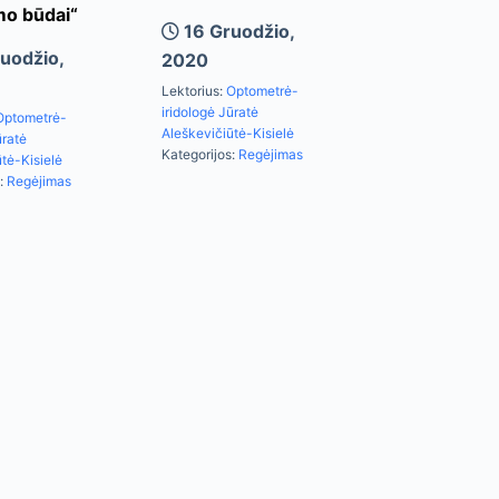
mo būdai“
16 Gruodžio,
uodžio,
2020
Lektorius:
Optometrė-
iridologė Jūratė
Optometrė-
Aleškevičiūtė-Kisielė
ūratė
Kategorijos:
Regėjimas
tė-Kisielė
:
Regėjimas